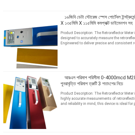
১৬জিবি ডেটা স্টোরেজ স্পেস পোর্টেবল ইন্সট্রুম
X ১৩৫মিমি X ১১৫মিমি কমপ্যাক্ট ডাইমেনশন সহ
Product Description: The Retroreflector Meter 
designed to accurately measure the retroreflec
Engineered to deliver precise and consistent re
professionals ...
আরো পড়ুন
যোগাযোগ
আরএল পরিমাপ পরিসীমা 0-4000mcd M2lx রেট্
পুনরাবৃত্তি পরিমাপ ত্রুটি 3 শতাংশের নিচে
Product Description: The Retroreflector Meter 
highly accurate measurements of retroreflecti
and reliability in mind, this device is ideal 
...
আরো পড়ুন
যোগাযোগ