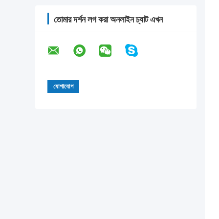
তোমার দর্শন লগ করা অনলাইন চ্যাট এখন