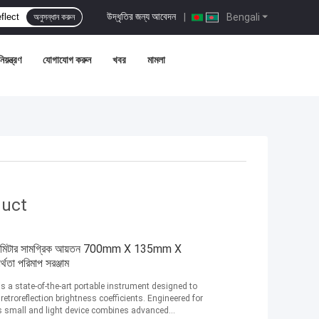
উদ্ধৃতির জন্য আবেদন
|
Bengali
অনুসন্ধান করুন
য়ন্ত্রণ
যোগাযোগ করুন
খবর
মামলা
duct
r মিটার সামগ্রিক আয়তন 700mm X 135mm X
তা পরিমাপ সরঞ্জাম
is a state-of-the-art portable instrument designed to
etroreflection brightness coefficients. Engineered for
is small and light device combines advanced