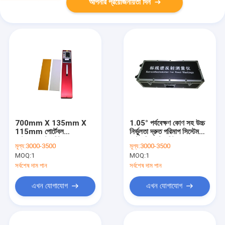
আপনার প্রয়োজনীয়তা দিন
700mm X 135mm X
1.05° পর্যবেক্ষণ কোণ সহ উচ্চ
115mm পোর্টেবল
নির্ভুলতা দ্রুত পরিমাপ সিস্টেম
রেট্রোরেফ্লেক্টর মিটার যার সাথে
রেট্রোরিফ্লেক্টর মিটার
মূল্য:
3000-3500
মূল্য:
3000-3500
340mm X 95mm মেজারিং
MOQ:
1
MOQ:
1
অ্যাপারচার এলাকা
সর্বশেষ দাম পান
সর্বশেষ দাম পান
এখন যোগাযোগ
এখন যোগাযোগ