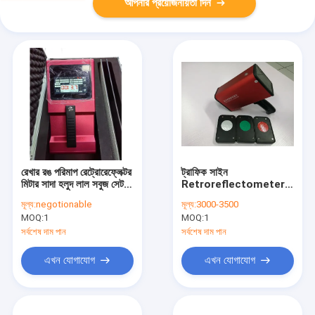
আপনার প্রয়োজনীয়তা দিন
রেখার রঙ পরিমাপ রেট্রোরেফ্লেক্টর
ট্রাফিক সাইন
মিটার সাদা হলুদ লাল সবুজ সেট
Retroreflectometer
করুন
220mm X 250mm X
মূল্য:
negotionable
মূল্য:
3000-3500
80mm
MOQ:
1
MOQ:
1
সর্বশেষ দাম পান
সর্বশেষ দাম পান
এখন যোগাযোগ
এখন যোগাযোগ