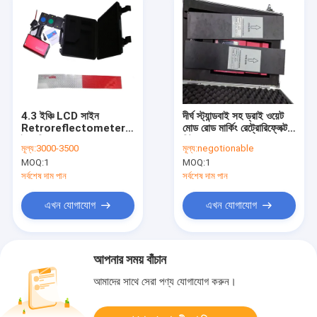
4.3 ইঞ্চি LCD সাইন
দীর্ঘ স্ট্যান্ডবাই সহ ড্রাই ওয়েট
Retroreflectometer
মোড রোড মার্কিং রেট্রোরিফ্লেক্টর
ইংরেজি মেনু অপারেশন মোড
মিটার
মূল্য:
3000-3500
মূল্য:
negotionable
MOQ:
1
MOQ:
1
সর্বশেষ দাম পান
সর্বশেষ দাম পান
এখন যোগাযোগ
এখন যোগাযোগ
আপনার সময় বাঁচান
আমাদের সাথে সেরা পণ্য যোগাযোগ করুন।