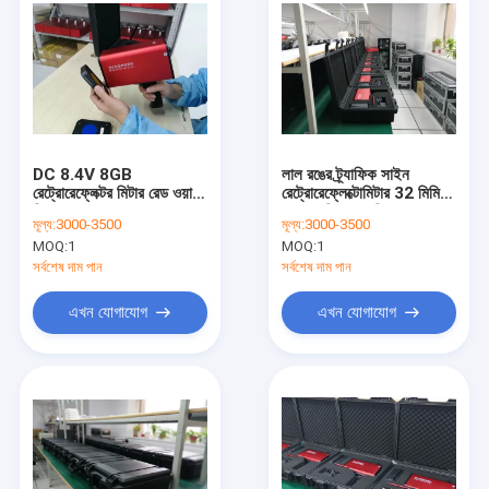
DC 8.4V 8GB
লাল রঙের ট্র্যাফিক সাইন
রেট্রোরেফ্লেক্টর মিটার রেড ওয়ান
রেট্রোরেফ্লেক্টোমিটার 32 মিমি
ক্লিক ক্রমাঙ্কন ISO9001
1.7 কেজি ওয়ান ক্লিক
মূল্য:
3000-3500
মূল্য:
3000-3500
ক্রমাঙ্কন
MOQ:
1
MOQ:
1
সর্বশেষ দাম পান
সর্বশেষ দাম পান
এখন যোগাযোগ
এখন যোগাযোগ
বাড়ি
পণ্য
ভিআর শো