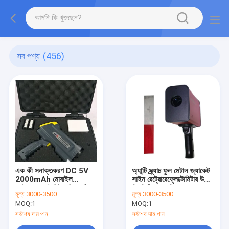
সব পণ্য
(456)
এক কী সনাক্তকরণ DC 5V
অ্যান্টি স্ক্র্যাচ ফুল মেটাল জ্যাকেট
2000mAh মোবাইল
সাইন রেট্রোরেফ্লেক্টোমিটার উচ্চ
রেট্রোরেফ্লেক্টোমিটার রিফ্লেক্টিভ
স্থিতিশীলতা কাঠামো
মূল্য:
3000-3500
মূল্য:
3000-3500
লোগো
MOQ:
1
MOQ:
1
সর্বশেষ দাম পান
সর্বশেষ দাম পান