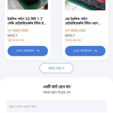
আমাদের সম্বন্ধে
কারখানা ভ্রমণ
ট্রাফিক সাইন 32 মিমি 1.7
রেড ট্রাফিক সাইন
কেজি রেট্রোরিফ্লেক্টর মিটার 8
রেট্রোরিফ্লেক্টর মিটার ওয়ান
গুণগত মান নিয়ন্ত্রণ
জিবি ডেটা স্টোরেজ
ক্লিক ক্যালিব্রেশন
মূল্য:
3000-3500
মূল্য:
3000-3500
3500mAh DC 8.4V
MOQ:
1
MOQ:
1
যোগাযোগ করুন
সর্বশেষ দাম পান
সর্বশেষ দাম পান
খবর
এখন যোগাযোগ
এখন যোগাযোগ
মামলা
আরো দেখুন
পুনরুদ্ধারকারী মিটার
একটি বার্তা রেখে যান
আমরা দ্রুত উত্তর দেব
ফুটপাথ চিহ্নিত retroreflectometer
Retroreflectometer সাইন করুন