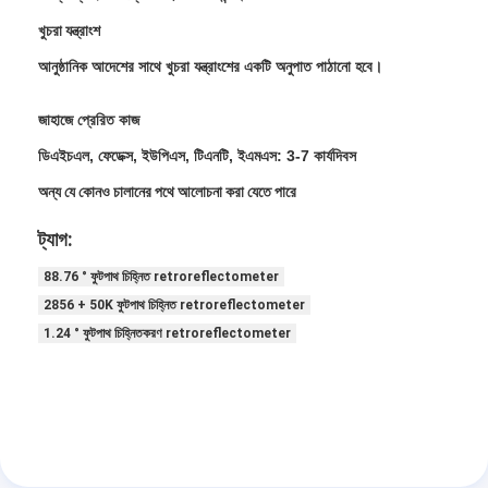
বিপরীতমুখী প্রতিচ্ছবি মিটার
খুচরা যন্ত্রাংশ
রাস্তা চিহ্নিতকরণ বেধ গেজ
আনুষ্ঠানিক আদেশের সাথে খুচরা যন্ত্রাংশের একটি অনুপাত পাঠানো হবে।
পোর্টেবল retroreflectometer
জাহাজে প্রেরিত কাজ
ডিএইচএল, ফেডেক্স, ইউপিএস, টিএনটি, ইএমএস: 3-7 কার্যদিবস
হ্যান্ডহেল্ড retroreflectometer
অন্য যে কোনও চালানের পথে আলোচনা করা যেতে পারে
বিপরীতমুখী প্রতিচ্ছবি চিহ্নিতকরণ
ট্যাগ:
সাইকেল প্রতিবিম্বিত স্টিকার
88.76 ° ফুটপাথ চিহ্নিত retroreflectometer
প্রতিফলিত টেপ স্টিকার
2856 + 50K ফুটপাথ চিহ্নিত retroreflectometer
1.24 ° ফুটপাথ চিহ্নিতকরণ retroreflectometer
গাড়ী প্রতিচ্ছবি স্টিকার