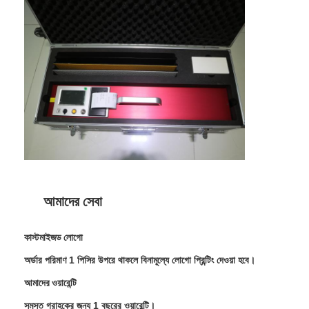
আমাদের সম্বন্ধে
কারখানা ভ্রমণ
গুণগত মান নিয়ন্ত্রণ
যোগাযোগ করুন
খবর
মামলা
আমাদের সেবা
পুনরুদ্ধারকারী মিটার
কাস্টমাইজড লোগো
ফুটপাথ চিহ্নিত retroreflectometer
অর্ডার পরিমাণ 1 পিসির উপরে থাকলে বিনামূল্যে লোগো প্রিন্টিং দেওয়া হবে।
আমাদের ওয়ারেন্টি
Retroreflectometer সাইন করুন
সমস্ত গ্রাহকের জন্য 1 বছরের ওয়ারেন্টি।