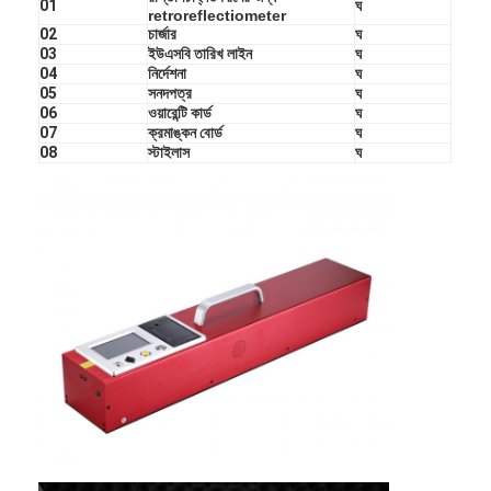
01
ঘ
retroreflectiometer
02
চার্জার
ঘ
03
ইউএসবি তারিখ লাইন
ঘ
04
নির্দেশনা
ঘ
05
সনদপত্র
ঘ
06
ওয়ারেন্টি কার্ড
ঘ
07
ক্রমাঙ্কন বোর্ড
ঘ
08
স্টাইলাস
ঘ
বাড়ি
পণ্য
ভিআর শো