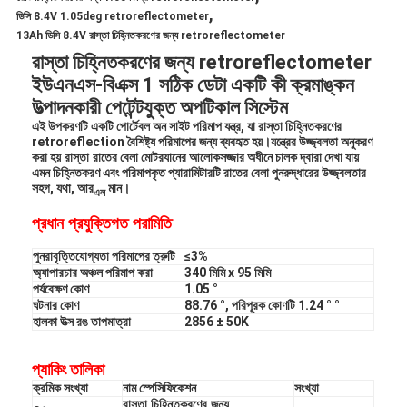
,
ডিসি 8.4V 1.05deg retroreflectometer
13Ah ডিসি 8.4V রাস্তা চিহ্নিতকরণের জন্য retroreflectometer
রাস্তা চিহ্নিতকরণের জন্য retroreflectometer
ইউএনএস-বিএক্স 1 সঠিক ডেটা একটি কী ক্রমাঙ্কন
উত্পাদনকারী পেটেন্টযুক্ত অপটিকাল সিস্টেম
এই উপকরণটি একটি পোর্টেবল অন সাইট পরিমাপ যন্ত্র, যা রাস্তা চিহ্নিতকরণের
retroreflection বৈশিষ্ট্য পরিমাপের জন্য ব্যবহৃত হয়।যন্ত্রের উজ্জ্বলতা অনুকরণ
করা হয়
রাস্তা
রাতের বেলা মোটরযানের আলোকসজ্জার অধীনে চালক দ্বারা দেখা যায়
এমন চিহ্নিতকরণ এবং পরিমাপকৃত প্যারামিটারটি রাতের বেলা পুনরুদ্ধারের উজ্জ্বলতার
সহগ, যথা, আর
মান।
এল
প্রধান প্রযুক্তিগত পরামিতি
পুনরাবৃত্তিযোগ্যতা পরিমাপের ত্রুটি
≤3%
অ্যাপারচার অঞ্চল পরিমাপ করা
340 মিমি x 95 মিমি
পর্যবেক্ষণ কোণ
1.05 °
ঘটনার কোণ
88.76 °, পরিপূরক কোণটি 1.24 ° °
হালকা উত্স রঙ তাপমাত্রা
2856 ± 50K
প্যাকিং তালিকা
ক্রমিক সংখ্যা
নাম স্পেসিফিকেশন
সংখ্যা
রাস্তা চিহ্নিতকরণের জন্য