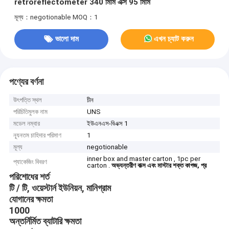
retroreflectometer 340 মিমি এক্স 95 মিমি
মূল্য：negotionable
MOQ：1
ভালো দাম
এখন চ্যাট করুন
পণ্যের বর্ণনা
উৎপত্তি স্থল
চীন
পরিচিতিমুলক নাম
UNS
মডেল নম্বার
ইউএনএস-বিএক্স 1
ন্যূনতম চাহিদার পরিমাণ
1
মূল্য
negotionable
inner box and master carton , 1pc per
প্যাকেজিং বিবরণ
carton .
অভ্যন্তরীণ বাক্স এবং মাস্টার শক্ত কাগজ, প্র
পরিশোধের শর্ত
টি / টি, ওয়েস্টার্ন ইউনিয়ন, মানিগ্রাম
যোগানের ক্ষমতা
1000
অন্তর্নির্মিত ব্যাটারি ক্ষমতা