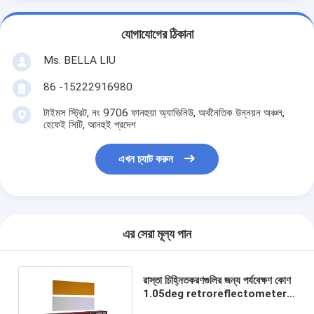
যোগাযোগের ঠিকানা
Ms. BELLA LIU
86 -15222916980
টাইমস স্ট্রিট, নং 9706 ফানহুয়া অ্যাভিনিউ, অর্থনৈতিক উন্নয়ন অঞ্চল,
হেফেই সিটি, আনহুই প্রদেশ
এখন চ্যাট করুন
এর সেরা মূল্য পান
রাস্তা চিহ্নিতকরণগুলির জন্য পর্যবেক্ষণ কোণ
1.05deg retroreflectometer
340 মিমি এক্স 95 মিমি