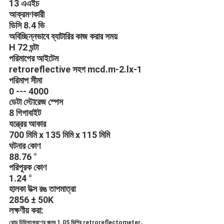
13 এএইচ
আক্রমণকারী
ডিসি 8.4 ভি
অবিচ্ছিন্নভাবে ব্যাটারির কাজ করার সময়
H 72 ঘন্টা
পরিমাপের আইটেম
retroreflective সহগ mcd.m-2.lx-1
পরিমাপ সীমা
0 --- 4000
ডেটা স্টোরেজ স্পেস
8 গিগাবাইট
যন্ত্রের আকার
700 মিমি x 135 মিমি x 115 মিমি
ঘটনার কোণ
88.76 °
পরিপূরক কোণ
1.24 °
হালকা উত্স রঙ তাপমাত্রা
2856 ± 50K
লক্ষণীয় করা:
,
রোড চিহ্নিতকরণের জন্য 1.05 ডিগ্রি retroreflectometer