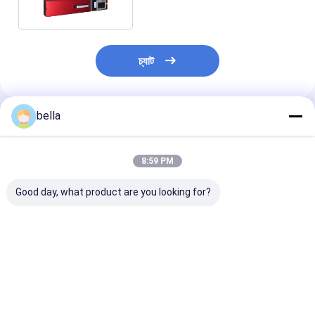
চ্যাট
bella
প্রস্তাবিত পণ্য
8:59 PM
Good day, what product are you looking for?
পাথর মার্কিং রেট্রোরিফ্লেক্টোমিটার
2856 + 50 কে ফুটপাথ
13 এএইচ
সঠিক তথ্য পেটেন্টযুক্ত
চিহ্নিত
retroreflecto
অপটিক্যাল সিস্টেম প্রস্তুতকারক
retroreflectometer
রাস্তা চিহ্নিতকরণ পরি
এক কী সনাক্তকরণ
এক কী ক্রমাঙ্কন
1.24deg জন্য
ভালো দাম
ভালো দাম
ভালো দাম