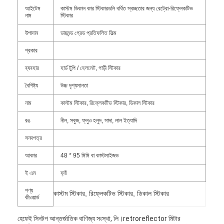
আইটেম
কাস্টম ডিকাল কার স্টিকারগুলি বর্ধিত স্বচ্ছতার জন্য রেট্রো-রিফ্লেকটিভ
আমাদের সম্বন্ধে
নাম
স্টিকার
কারখানা ভ্রমণ
উপাদান
ডায়মন্ড গ্রেড প্রতিফলিত ফিল্ম
প্রকার
গুণগত মান নিয়ন্ত্রণ
ব্যবহার
হার্ড টুপি / হেলমেট, গাড়ী স্টিকার
যোগাযোগ করুন
বৈশিষ্ট্য
উচ্চ দৃশ্যমানতা
খবর
নাম
কাস্টম স্টিকার, রিফ্লেকটিভ স্টিকার, ডিকাল স্টিকার
মামলা
রঙ
নীল, সবুজ, ফ্লুও হলুদ, সাদা, লাল ইত্যাদি
সনদপত্র
আকার
48 * 95 মিমি বা কাস্টমাইজড
পুনরুদ্ধারকারী মিটার
ই এম
হ্যাঁ
ফুটপাথ চিহ্নিত retroreflectometer
পণ্য
কাস্টম স্টিকার, রিফ্লেকটিভ স্টিকার, ডিকাল স্টিকার
কীওয়ার্ড
Retroreflectometer সাইন করুন
হেফেই সিনটপ আন্তর্জাতিক বাণিজ্য সংস্থা, লি।retroreflector মিটার