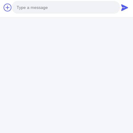
86 -15222916980
টাইমস স্ট্রিট, নং 9706 ফানহুয়া অ্যাভিনিউ, অর্থনৈতিক উন্নয়ন অঞ্চল,
হেফেই সিটি, আনহুই প্রদেশ
এখন চ্যাট করুন
Photo
Video Call
এর সেরা মূল্য পান
Audio Call
হার্ড হ্যাট হেলমেটের জন্য
ব্যক্তিগতকৃত লোগো প্রতিচ্ছবি টেপ
স্টিকার
চ্যাট