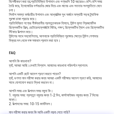
বিশেষীকরণ করা হয়;প্রতিবিম্বিত উপাদান এবং পণ্যগুলি 10 বছরেরও বেশি বেশি সময়
বিপরীতমুখী প্রতিচ্ছবি মিটার
তৈরি করে, ইনোমোরির দর্শনচর্চায় জোর দিয়ে এবং মানের এবং সততার সংস্কৃতিতে মেনে
চলা।
রাস্তা চিহ্নিতকরণ বেধ গেজ
সিনটপ সমস্ত কর্মচারীর উপাদান এবং আধ্যাত্মিক সুখ অর্জনে অস্থায়ী সড়ক ট্র্যাফিক
সুরক্ষা চাকা প্রচার করে।
প্রতিবিম্বিত পণ্যের শীর্ষস্থানীয় প্রস্তুতকারক হিসাবে, সিন্টপ মূলত প্রিজমেটিক
পোর্টেবল retroreflectometer
রিফ্লেকটিভ ফিল্ম, রেটোরেলফ্লেक्टर মিটার, লক্ষণ, রিফ্লেকটিভ ট্যাপ এবং রিফ্লেকটিভ
স্টিকার উত্পাদন করে।
সিন্টপের সাথে সহযোগিতায়, আপনাকে প্রতিবিম্বিত সুরক্ষার ক্ষেত্রে সিন্টপ পেশাদার
হ্যান্ডহেল্ড retroreflectometer
বিক্রয় দল থেকে দক্ষ সমাধান প্রদান করা হবে।
বিপরীতমুখী প্রতিচ্ছবি চিহ্নিতকরণ
FAQ
সাইকেল প্রতিবিম্বিত স্টিকার
আপনি কি কারখানা?
হ্যাঁ, আমরা আছি।দেখাই বিশ্বাস .আমাদের কারখানা পরিদর্শনে স্বাগতম.
প্রতিফলিত টেপ স্টিকার
আপনি একটি ছোট আদেশ গ্রহণ করতে পারেন?
হ্যাঁ, গুণগত মান পরীক্ষা করার জন্য আমরা একটি পরীক্ষার আদেশ গ্রহণ করি, আমাদের
গাড়ী প্রতিচ্ছবি স্টিকার
সাথে যোগাযোগ করতে দ্বিধা করবেন না।
আপনি সময় এবং উত্পাদন সময় নমুনা কি।
1. নমুনার সময়: প্রস্তুত নমুনার জন্য 1-2 দিন, কাস্টমাইজড নমুনার জন্য 7 দিনের
মধ্যে।
2. উত্পাদনের সময়: 10-15 কার্যদিবস।
মান পরীক্ষা করার জন্য কি আমি একটি নমুনা পেতে পারি?