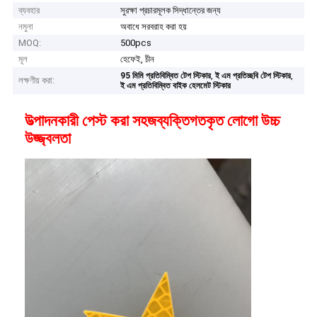
ব্যবহার
সুরক্ষা প্রচারমূলক সিদ্ধান্তের জন্য
নমুনা
অবাধে সরবরাহ করা হয়
MOQ:
500pcs
মূল
হেফেই, চীন
,
,
95 মিমি প্রতিবিম্বিত টেপ স্টিকার
ই এম প্রতিচ্ছবি টেপ স্টিকার
লক্ষণীয় করা:
ই এম প্রতিবিম্বিত বাইক হেলমেট স্টিকার
উত্পাদনকারী পেস্ট করা সহজ
ব্যক্তিগতকৃত লোগো উচ্চ
উজ্জ্বলতা