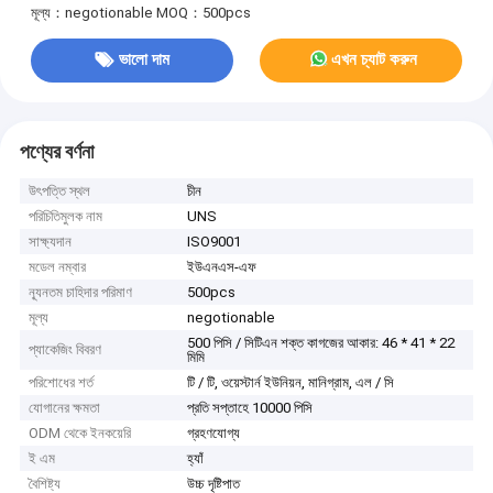
মূল্য：negotionable
MOQ：500pcs
ভালো দাম
এখন চ্যাট করুন
পণ্যের বর্ণনা
উৎপত্তি স্থল
চীন
পরিচিতিমুলক নাম
UNS
সাক্ষ্যদান
ISO9001
মডেল নম্বার
ইউএনএস-এফ
ন্যূনতম চাহিদার পরিমাণ
500pcs
মূল্য
negotionable
500 পিসি / সিটিএন শক্ত কাগজের আকার: 46 * 41 * 22
প্যাকেজিং বিবরণ
মিমি
পরিশোধের শর্ত
টি / টি, ওয়েস্টার্ন ইউনিয়ন, মানিগ্রাম, এল / সি
যোগানের ক্ষমতা
প্রতি সপ্তাহে 10000 পিসি
ODM থেকে ইনকয়েরি
গ্রহণযোগ্য
ই এম
হ্যাঁ
বৈশিষ্ট্য
উচ্চ দৃষ্টিপাত