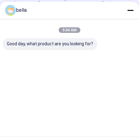
হ্যাঁ, আমরা আপনার নিজস্ব লোগো, আকার এবং রঙের সাহায্যে নমুনাটি কাস্টম করতে
পারি।
bella
আপনি কি আমাদের ডিজাইন অনুসরণ করতে পারেন?
হ্যাঁ, আমরা কাস্টমাইজড গ্রহণ করি, এবং আপনার আকার এবং উত্পাদনের লোগো
অনুসারে করতে পারি।
5:04 AM
ট্যাগ:
Good day, what product are you looking for?
ইউএনএস রিফ্লেকটিভ টেপ স্টিকার
মাইক্রো প্রিজমেটিক গাড়ির রিফ্লেকটিভ টেপ
500 পিসিএস সুরক্ষা প্রতিচ্ছবি টেপ
যোগাযোগের ঠিকানা
Ms. BELLA LIU