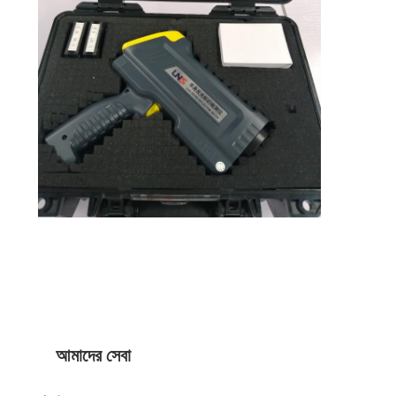
আমাদের সম্বন্ধে
কারখানা ভ্রমণ
গুণগত মান নিয়ন্ত্রণ
যোগাযোগ করুন
খবর
মামলা
পুনরুদ্ধারকারী মিটার
ফুটপাথ চিহ্নিত retroreflectometer
আমাদের সেবা
Retroreflectometer সাইন করুন