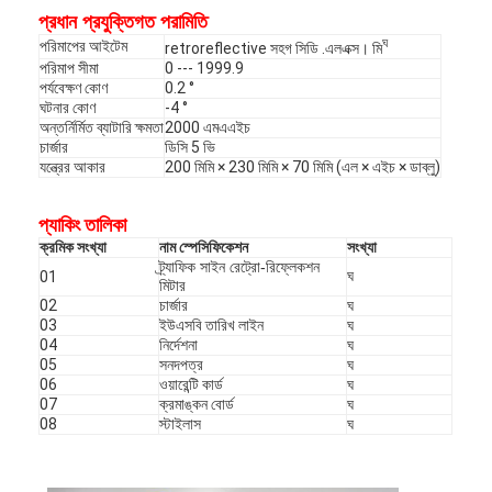
প্রধান প্রযুক্তিগত পরামিতি
ঘ
পরিমাপের আইটেম
retroreflective সহগ সিডি .এলএক্স। মি
পরিমাপ সীমা
0 --- 1999.9
পর্যবেক্ষণ কোণ
0.2 °
ঘটনার কোণ
-4 °
অন্তর্নির্মিত ব্যাটারি ক্ষমতা
2000 এমএএইচ
চার্জার
ডিসি 5 ভি
যন্ত্রের আকার
200 মিমি × 230 মিমি × 70 মিমি (এল × এইচ × ডাব্লু)
প্যাকিং তালিকা
ক্রমিক সংখ্যা
নাম স্পেসিফিকেশন
সংখ্যা
ট্র্যাফিক সাইন রেট্রো-রিফ্লেকশন
ঘ
01
মিটার
02
চার্জার
ঘ
03
ইউএসবি তারিখ লাইন
ঘ
04
নির্দেশনা
ঘ
05
সনদপত্র
ঘ
06
ওয়ারেন্টি কার্ড
ঘ
07
ক্রমাঙ্কন বোর্ড
ঘ
08
স্টাইলাস
ঘ