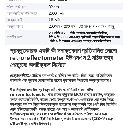
পরিমাপ সীমা
0 --- 1999.9
পরীক্ষা স্পট ব্যাস
32mm
অন্তর্নির্মিত ব্যাটারি ক্ষমতা
2000mAh
আক্রমণকারী
ডিসি 5 ভি
যন্ত্রের আকার
200 মিমি × 230 মিমি × 70 মিমি (এল × এইচ × ডাব্লু)
,
200 মিমি × 230 মিমি মোবাইল রেট্রোরফ্লিটোমিটার
লক্ষণীয় করা:
ডিসি 5 ভি 2000 এমএএইচ প্রতিচ্ছবি রাস্তা চিহ্নিতকরণের জন্য
,
ডিসি 5 ভি 2000 এমএএইচ মোবাইল রেট্রোলিটোমিটার
প্রস্তুতকারক
একটি কী সনাক্তকরণ
প্রতিফলিত লোগো
retroreflectometer
ইউএনএস 2
সঠিক তথ্য
পেটেন্টেড
অপটিক্যাল সিস্টেম
রেট্রোরফलेक्टোমিটার হ'ল একটি পোর্টেবল অন সাইট পরিমাপ যন্ত্র, যা ট্রাফিকের
লক্ষণগুলি এবং সুরক্ষার পোশাকগুলির রাতের দৃশ্যমানতা নির্ধারণের জন্য ব্যবহৃত হয়।
উচ্চ নির্ভুলতা এবং উচ্চ স্থায়িত্ব কাঠামোর সাথে ডিজাইন করা সাইন
retroreflectometer উচ্চ মানের স্ট্যান্ডার্ড MCU মাস্টার মডিউল, বৃহত্তর-
ক্ষমতা স্টোরেজ ইউনিট, হাতের লেখার ইনপুট ফাংশন এবং এমবেডেড প্রোগ্রাম নিয়ন্ত্রণ
সফ্টওয়্যার সহ টাচ স্ক্রিন ডিসপ্লে দ্রুত প্রয়োগের জন্য সমর্থন করে।এটি ফ্রি প্রিহিটিং,
ছোট পরিমাপের ত্রুটি, বাক্সের বাইরে-এবং আরও অনেকগুলি বৈশিষ্ট্যযুক্ত।
প্রতিফলনমূলক সাইন এর retroreflection কর্মক্ষমতা পরিমাপ করার জন্য
উত্পাদন, মানের তদারকি, ইঞ্জিনিয়ারিং নির্মাণ, তদারকি এবং অন্যান্য ইউনিটগুলির জন্য
এটি একটি প্রয়োজনীয় উপকরণ।