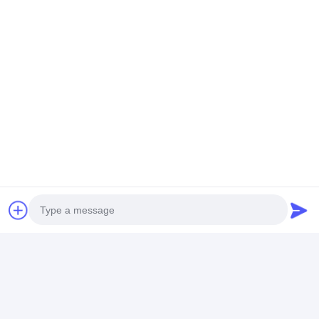
এক কী সনাক্তকরণ ডিসি 5 ভি 2000
এমএএইচ মোবাইল
retroreflectometer প্রতিফলিত
লোগো
চ্যাট
প্রস্তাবিত পণ্য
Photo