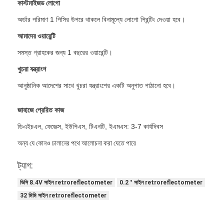
কাস্টমাইজড লোগো
বিপরীতমুখী প্রতিচ্ছবি মিটার
অর্ডার পরিমাণ 1 পিসির উপরে থাকলে বিনামূল্যে লোগো প্রিন্টিং দেওয়া হবে।
রাস্তা চিহ্নিতকরণ বেধ গেজ
আমাদের ওয়ারেন্টি
পোর্টেবল retroreflectometer
সমস্ত গ্রাহকের জন্য 1 বছরের ওয়ারেন্টি।
খুচরা যন্ত্রাংশ
হ্যান্ডহেল্ড retroreflectometer
আনুষ্ঠানিক আদেশের সাথে খুচরা যন্ত্রাংশের একটি অনুপাত পাঠানো হবে।
বিপরীতমুখী প্রতিচ্ছবি চিহ্নিতকরণ
জাহাজে প্রেরিত কাজ
সাইকেল প্রতিবিম্বিত স্টিকার
ডিএইচএল, ফেডেক্স, ইউপিএস, টিএনটি, ইএমএস: 3-7 কার্যদিবস
প্রতিফলিত টেপ স্টিকার
অন্য যে কোনও চালানের পথে আলোচনা করা যেতে পারে
গাড়ী প্রতিচ্ছবি স্টিকার
ট্যাগ:
ডিসি 8.4V সাইন retroreflectometer
0.2 ° সাইন retroreflectometer
32 মিমি সাইন retroreflectometer