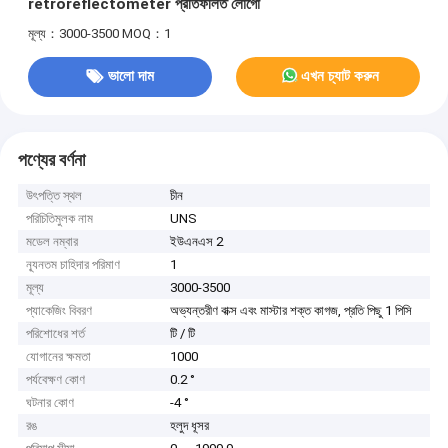
retroreflectometer প্রতিফলিত লোগো
মূল্য：3000-3500
MOQ：1
ভালো দাম
এখন চ্যাট করুন
পণ্যের বর্ণনা
উৎপত্তি স্থল
চীন
পরিচিতিমুলক নাম
UNS
মডেল নম্বার
ইউএনএস 2
ন্যূনতম চাহিদার পরিমাণ
1
মূল্য
3000-3500
প্যাকেজিং বিবরণ
অভ্যন্তরীণ বাক্স এবং মাস্টার শক্ত কাগজ, প্রতি পিছু 1 পিসি
পরিশোধের শর্ত
টি / টি
যোগানের ক্ষমতা
1000
পর্যবেক্ষণ কোণ
0.2 °
ঘটনার কোণ
-4 °
রঙ
হলুদ ধূসর