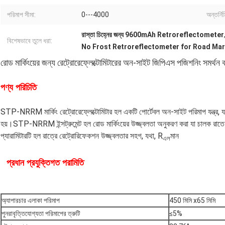
পরিমাপ সীমা:
0---4000
অন্তর্নির
রাস্তা চিহ্নের জন্য 9600mAh Retroreflectometer
বিশেষভাবে তুলে ধরা:
No Frost Retroreflectometer for Road Ma
রোড মার্কিংয়ের জন্য রেট্রোরেফ্লেক্টোমিটারের অন-সাইট জিপিএস পজিশনিং সমর্থন 
পণ্য পরিচিতি
STP-NRRM মার্কিং রেট্রোরেফ্লেক্টোমিটার হল একটি পোর্টেবল অন-সাইট পরিমাপ যন্ত্র, যা র
হয়।STP-NRRM ইন্সট্রুমেন্ট হল রোড মার্কিংয়ের উজ্জ্বলতা অনুকরণ করা যা চালক রাত
প্যারামিটারটি হল রাত্রে রেট্রোরিফেকশন উজ্জ্বলতার সহগ, যথা, R
মান
এল
প্রধান প্রযুক্তিগত পরামিতি
অ্যাপারচার এলাকা পরিমাপ
450 মিমি x65 মিমি
পুনরাবৃত্তিযোগ্যতা পরিমাপের ত্রুটি
≤5%