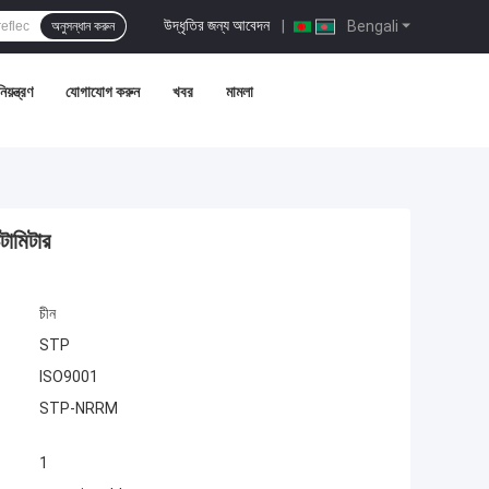
উদ্ধৃতির জন্য আবেদন
|
Bengali
অনুসন্ধান করুন
য়ন্ত্রণ
যোগাযোগ করুন
খবর
মামলা
টোমিটার
চীন
STP
ISO9001
STP-NRRM
1