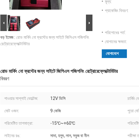
মূল্য:
প্যাকেজিং বিবরণ:
পরিশোধের শর্ত:
বড় ইমেজ :
রোড মার্কিং নো ফ্রস্টের জন্য সাইটে জিপিএস পজিশনিং
যোগানের ক্ষমতা:
রেট্রোরেফ্লেক্টোমিটার
যোগাযোগ
রোড মার্কিং নো ফ্রস্টের জন্য সাইটে জিপিএস পজিশনিং রেট্রোরেফ্লেক্টোমিটার
বিবরণ
পাওয়ার সাপ্লাই ভোল্টেজ:
12V ডিসি
চার্জিং ভ
মোট ওজন:
9 কেজি
পুরো মে
পরিবেষ্টিত তাপমাত্রা:
-15℃~+60℃
পরিবেষ্ট
লাইনের রঙ:
সাদা, হলুদ, লাল, সবুজ বা নীল
পরীক্ষা 