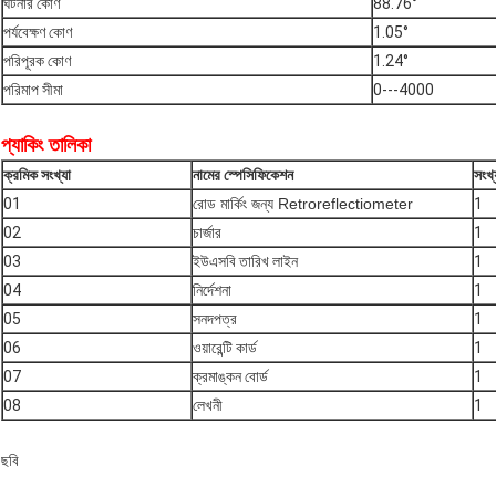
ঘটনার কোণ
88.76°
পর্যবেক্ষণ কোণ
1.05°
পরিপূরক কোণ
1.24°
পরিমাপ সীমা
0---4000
প্যাকিং তালিকা
ক্রমিক সংখ্যা
নামের স্পেসিফিকেশন
সংখ্
01
রোড মার্কিং জন্য Retroreflectiometer
1
02
চার্জার
1
03
ইউএসবি তারিখ লাইন
1
04
নির্দেশনা
1
05
সনদপত্র
1
06
ওয়ারেন্টি কার্ড
1
07
ক্রমাঙ্কন বোর্ড
1
08
লেখনী
1
ছবি