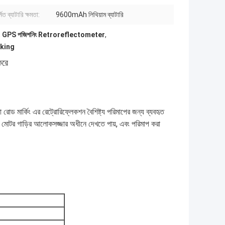
্মিত ব্যাটারি ক্ষমতা:
9600mAh লিথিয়াম ব্যাটারি
,
GPS পজিশনিং Retroreflectometer
,
rking
করে
োড মার্কিং এর রেট্রোরিফ্লেকশন বৈশিষ্ট্য পরিমাপের জন্য ব্যবহৃত
ে মোটর গাড়ির আলোকসজ্জার অধীনে দেখতে পায়, এবং পরিমাপ করা