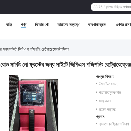
বাড়ি
পণ্য
ভিআর শো
আমাদের সম্বন্ধে
কারখানা ভ্রমণ
গুণগত মান নি
টের জন্য সাইটে জিপিএস পজিশনিং রেট্রোরেফ্লেক্টোমিটার
রোড মার্কিং নো ফ্রস্টের জন্য সাইটে জিপিএস পজিশনিং রেট্রোরেফ্লেক্
পণ্যের বিবরণ:
উৎপত্তি স্থল:
পরিচিতিমুলক নাম:
সাক্ষ্যদান:
মডেল নম্বার:
প্রদান:
ন্যূনতম চাহিদার পরিমাণ: