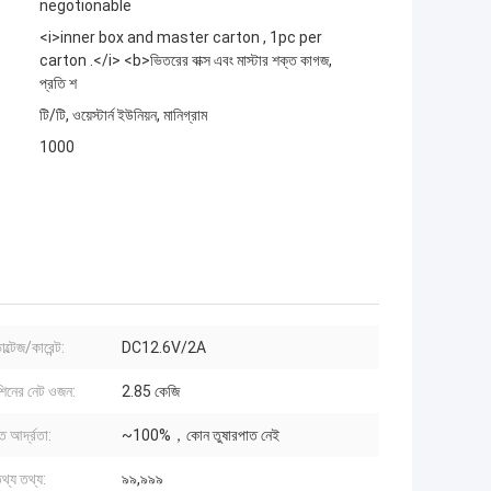
negotionable
<i>inner box and master carton , 1pc per
carton .</i> <b>ভিতরের বাক্স এবং মাস্টার শক্ত কাগজ,
প্রতি শ
টি/টি, ওয়েস্টার্ন ইউনিয়ন, মানিগ্রাম
1000
োল্টেজ/কারেন্ট:
DC12.6V/2A
শিনের নেট ওজন:
2.85 কেজি
িত আর্দ্রতা:
~100%，কোন তুষারপাত নেই
তথ্য তথ্য:
৯৯,৯৯৯