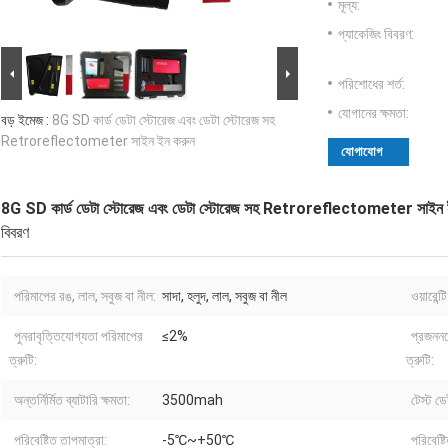
মূল্য:
প্যাকেজিং বিবরণ:
পরিশোধের শর্ত:
যোগানের ক্ষমতা:
বড় ইমেজ :
8G SD কার্ড ডেটা স্টোরেজ এবং ডেটা স্টোরেজ সহ
Retroreflectometer সাইন ইন করুন
যোগাযোগ
8G SD কার্ড ডেটা স্টোরেজ এবং ডেটা স্টোরেজ সহ Retroreflectometer সাইন 
বিবরণ
পরিমাপের রঙ, লাল, সবুজ বা নীল:
সাদা, হলুদ, লাল, সবুজ বা নীল
ওয়ারেন্টি
পুনরাবৃত্তিযোগ্যতা পরিমাপের
≤2%
প্রজননয
ত্রুটি:
ত্রুটি:
অন্তর্নির্মিত ব্যাটারি ক্ষমতা:
3500mah
টেস্ট ডে
পরিবেষ্টিত তাপমাত্রা:
-5℃~+50℃
পরিবেষ্ট