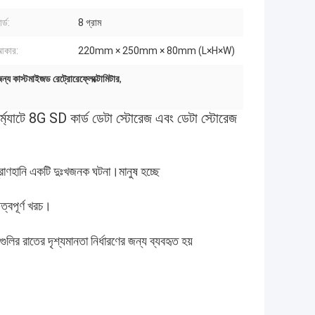
র্ড:
8 গ্রাম
 আকার:
220mm × 250mm × 80mm (L×H×W)
র জন্য কাস্টমাইজড রেট্রোরেফ্লেক্টোমিটার
,
র্ম্যাটে 8G SD কার্ড ডেটা স্টোরেজ এবং ডেটা স্টোরেজ
।প্রাণহানি একটি দুঃখজনক ঘটনা।মানুষ হচ্ছে
ত্বপূর্ণ খরচ।
গুলির রাতের দৃশ্যমানতা নির্ধারণের জন্য ব্যবহৃত হয়