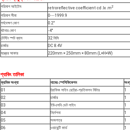
পরিমাপ আইটেম
2
retroreflective coefficient cd .lx .m
পরিমাপ সীমা
0---1999.9
পর্যবেক্ষণ কোণ
0.2°
ঘটনার কোণ
-4°
টেস্টিং স্পট ব্যাস
32 মিমি
চার্জার
DC 8.4V
যন্ত্রের আকার
220mm × 250mm × 80mm (L×H×W)
প্যাকিং তালিকা
ক্রমিক সংখ্যা
নামের স্পেসিফিকেশন
সংখ্
01
ট্রাফিক সাইন রেট্রো-প্রতিফলন মিটার
1
02
চার্জার
1
03
ইউএসবি ডেট লাইন
1
04
নির্দেশনা
1
05
সনদপত্র
1
06
ওয়ারেন্টি কার্ড
1