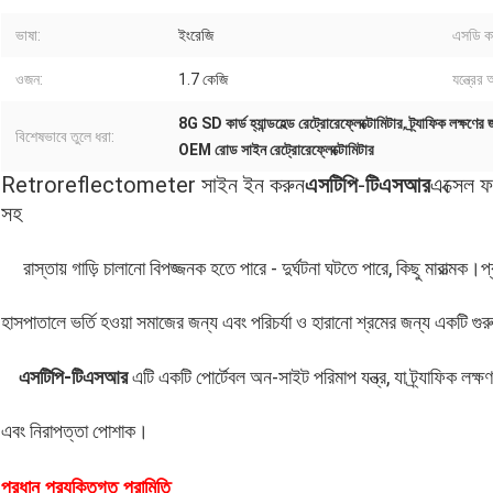
ভাষা:
ইংরেজি
এসডি কা
ওজন:
1.7 কেজি
যন্ত্রের
8G SD কার্ড হ্যান্ডহেল্ড রেট্রোরেফ্লেক্টোমিটার
,
ট্র্যাফিক লক্ষণে
বিশেষভাবে তুলে ধরা:
OEM রোড সাইন রেট্রোরেফ্লেক্টোমিটার
Retroreflectometer সাইন ইন করুন
এসটিপি
-
টিএসআর
এক্সেল ফ
সহ
রাস্তায় গাড়ি চালানো বিপজ্জনক হতে পারে - দুর্ঘটনা ঘটতে পারে, কিছু মারাত্মক
হাসপাতালে ভর্তি হওয়া সমাজের জন্য এবং পরিচর্যা ও হারানো শ্রমের জন্য একটি গুরু
এসটিপি
-টিএসআর
এটি একটি পোর্টেবল অন-সাইট পরিমাপ যন্ত্র, যা ট্র্যাফিক লক্ষণ
এবং নিরাপত্তা পোশাক।
প্রধান প্রযুক্তিগত পরামিতি