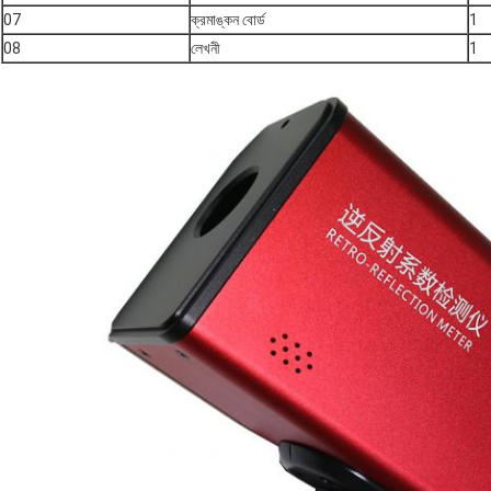
07
ক্রমাঙ্কন বোর্ড
1
08
লেখনী
1