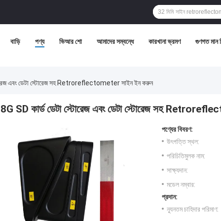
বাড়ি
পণ্য
ভিআর শো
আমাদের সম্বন্ধে
কারখানা ভ্রমণ
গুণগত মান নি
টোরেজ এবং ডেটা স্টোরেজ সহ Retroreflectometer সাইন ইন করুন
8G SD কার্ড ডেটা স্টোরেজ এবং ডেটা স্টোরেজ সহ Retrorefl
পণ্যের বিবরণ:
উৎপত্তি স্থল:
পরিচিতিমুলক নাম:
সাক্ষ্যদান:
মডেল নম্বার:
প্রদান:
ন্যূনতম চাহিদার পরিমাণ: