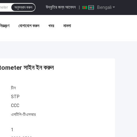
উদ্ধৃতির জন্য আবেদন
|
Bengali
অনুসন্ধান করুন
য়ন্ত্রণ
যোগাযোগ করুন
খবর
মামলা
ectometer সাইন ইন করুন
চীন
STP
CCC
এসটিপি-টিএসআর
1