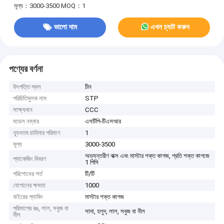
মূল্য：3000-3500
MOQ：1
ভালো দাম
এখন চ্যাট করুন
পণ্যের বর্ণনা
উৎপত্তি স্থল
চীন
পরিচিতিমুলক নাম
STP
সাক্ষ্যদান
CCC
মডেল নম্বার
এসটিপি-টিএসআর
ন্যূনতম চাহিদার পরিমাণ
1
মূল্য
3000-3500
অভ্যন্তরীণ বাক্স এবং মাস্টার শক্ত কাগজ, প্রতি শক্ত কাগজে
প্যাকেজিং বিবরণ
1 পিসি
পরিশোধের শর্ত
টি/টি
যোগানের ক্ষমতা
1000
বাইরের প্যাকিং
মাস্টার শক্ত কাগজ
পরিমাপের রঙ, লাল, সবুজ বা
সাদা, হলুদ, লাল, সবুজ বা নীল
নীল