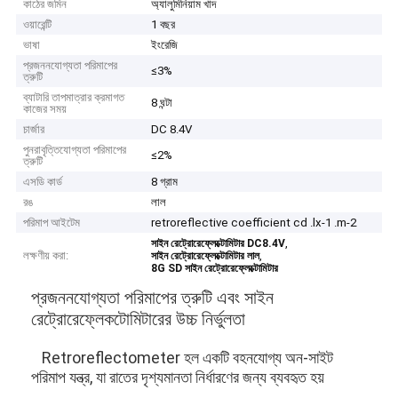
কাঠের জমিন
অ্যালুমিনিয়াম খাদ
ওয়ারেন্টি
1 বছর
ভাষা
ইংরেজি
প্রজননযোগ্যতা পরিমাপের
≤3%
ত্রুটি
ব্যাটারি তাপমাত্রার ক্রমাগত
8 ঘন্টা
কাজের সময়
চার্জার
DC 8.4V
পুনরাবৃত্তিযোগ্যতা পরিমাপের
≤2%
ত্রুটি
এসডি কার্ড
8 গ্রাম
রঙ
লাল
পরিমাপ আইটেম
retroreflective coefficient cd .lx-1 .m-2
,
সাইন রেট্রোরেফ্লেক্টোমিটার DC8.4V
লক্ষণীয় করা:
,
সাইন রেট্রোরেফ্লেক্টোমিটার লাল
8G SD সাইন রেট্রোরেফ্লেক্টোমিটার
প্রজননযোগ্যতা পরিমাপের ত্রুটি এবং সাইন
রেট্রোরেফ্লেকটোমিটারের উচ্চ নির্ভুলতা
Retroreflectometer হল একটি বহনযোগ্য অন-সাইট
পরিমাপ যন্ত্র, যা রাতের দৃশ্যমানতা নির্ধারণের জন্য ব্যবহৃত হয়