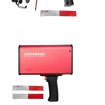
আমাদের সম্বন্ধে
কারখানা ভ্রমণ
গুণগত মান নিয়ন্ত্রণ
যোগাযোগ করুন
খবর
মামলা
পুনরুদ্ধারকারী মিটার
ফুটপাথ চিহ্নিত retroreflectometer
Retroreflectometer সাইন করুন