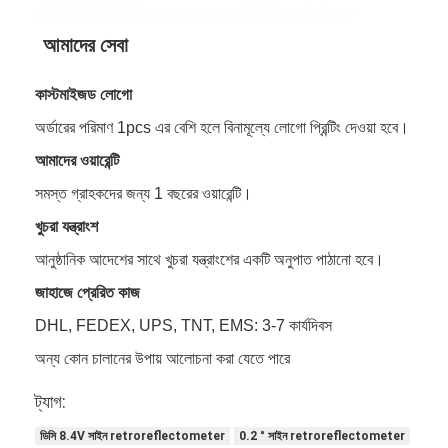
বিপরীতমুখী প্রতিচ্ছবি মিটার
আমাদের সেবা
রাস্তা চিহ্নিতকরণ বেধ গেজ
কাস্টমাইজড লোগো
পোর্টেবল retroreflectometer
অর্ডারের পরিমাণ 1pcs এর বেশি হলে বিনামূল্যে লোগো প্রিন্টিং দেওয়া হবে।
হ্যান্ডহেল্ড retroreflectometer
আমাদের ওয়ারেন্টি
বিপরীতমুখী প্রতিচ্ছবি চিহ্নিতকরণ
সমস্ত গ্রাহকদের জন্য 1 বছরের ওয়ারেন্টি।
খুচরা যন্ত্রাংশ
সাইকেল প্রতিবিম্বিত স্টিকার
আনুষ্ঠানিক আদেশের সাথে খুচরা যন্ত্রাংশের একটি অনুপাত পাঠানো হবে।
প্রতিফলিত টেপ স্টিকার
জাহাজে প্রেরিত কাজ
গাড়ী প্রতিচ্ছবি স্টিকার
DHL, FEDEX, UPS, TNT, EMS: 3-7 কার্যদিবস
অন্য কোন চালানের উপায় আলোচনা করা যেতে পারে
ট্যাগ:
ডিসি 8.4V সাইন retroreflectometer
0.2 ° সাইন retroreflectometer