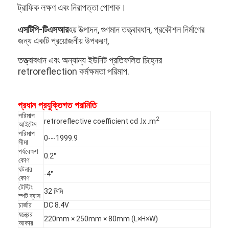
ট্রাফিক লক্ষণ এবং নিরাপত্তা পোশাক।
এসটিপি-টিএসআর
হয়
উত্পাদন, গুণমান তত্ত্বাবধান, প্রকৌশল নির্মাণের
জন্য একটি প্রয়োজনীয় উপকরণ,
তত্ত্বাবধান এবং অন্যান্য ইউনিট প্রতিফলিত চিহ্নের
retroreflection কর্মক্ষমতা পরিমাপ.
প্রধান প্রযুক্তিগত পরামিতি
পরিমাপ
2
retroreflective coefficient cd .lx .m
আইটেম
পরিমাপ
0---1999.9
সীমা
পর্যবেক্ষণ
0.2°
কোণ
ঘটনার
-4°
কোণ
টেস্টিং
32 মিমি
স্পট ব্যাস
চার্জার
DC 8.4V
যন্ত্রের
220mm × 250mm × 80mm (L×H×W)
আকার