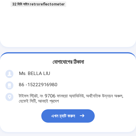
32 মিমি সাইন retroreflectometer
যোগাযোগের ঠিকানা
Ms. BELLA LIU
86 -15222916980
টাইমস স্ট্রিট, নং 9706 ফানহুয়া অ্যাভিনিউ, অর্থনৈতিক উন্নয়ন অঞ্চল,
হেফেই সিটি, আনহুই প্রদেশ
এখন চ্যাট করুন