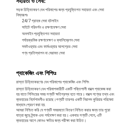
সহায়তা ও সেবা:
আমাদের সম্বন্ধে
সড়ক চিহ্নিতকরণ বেধ পরিমাপের জন্য প্রযুক্তিগত সহায়তা এবং সেবা
নিম্নরূপঃ
কারখানা ভ্রমণ
24/7 গ্রাহক সেবা হটলাইন
সাইটে পরিদর্শন ও রক্ষণাবেক্ষণ সেবা
গুণগত মান নিয়ন্ত্রণ
অনলাইন প্রযুক্তিগত সহায়তা
পর্যায়ক্রমিক রক্ষণাবেক্ষণ ও ক্যালিব্রেশন সেবা
যোগাযোগ করুন
সফটওয়্যার এবং ফার্মওয়্যার আপগ্রেড সেবা
পণ্য প্রতিস্থাপন বা মেরামত সেবা
খবর
মামলা
প্যাকেজিং এবং শিপিংঃ
রাস্তা চিহ্নিতকরণের বেধ পরিমাপের প্যাকেজিং এবং শিপিং
রাস্তা চিহ্নিতকরণ বেধ পরিমাপকারীটি একটি শক্তিশালী বাক্সে প্যাকেজ করা
হয় যাতে শিপিংয়ের সময় পণ্যটি ক্ষতিগ্রস্থ হতে পারে। বাক্সে পণ্যের তথ্য এবং
পুনরুদ্ধারকারী মিটার
ব্যবহারের নির্দেশাবলীও রয়েছে।পণ্যটি তারপর একটি নিরাপদ কুরিয়ার পরিষেবা
মাধ্যমে প্রেরণ করা হয়.
ফুটপাথ চিহ্নিত retroreflectometer
আমরা নিশ্চিত করি যে পণ্যটি সময়মতো বিতরণ নিশ্চিত করার জন্য তার পুরো
যাত্রা জুড়ে ট্র্যাক এবং পর্যবেক্ষণ করা হয়। একবার পণ্যটি পেলে, এটি
ব্যবহারের আগে কোনও ক্ষতির জন্য পরীক্ষা করা উচিত।
Retroreflectometer সাইন করুন