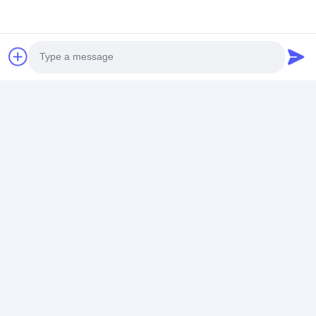
বেধ গেজ শুকনো ব্যাটারি সঙ্গে লাল লাইন
পরিমাপ করার জন্য
চ্যাট
Photo
প্রস্তাবিত পণ্য
Video Call
Audio Call
0.02 মিমি উচ্চ নির্ভুলতা
রাস্তার চিহ্নের পুরুত্ব পরিমাপক
সঠিক লাল রাস্তার চিহ্ন
পরিমাপের সীমা -12.7 মিমি
নির্ভুলভাবে রাস্তার চিহ্নের পুরুত্ব
পরিমাপ ০.০২মিমি নির্ভু
12.7 মিমি, যা উত্পাদন ক্ষেত্রে
পরিমাপ করে, যার রেজোলিউশন