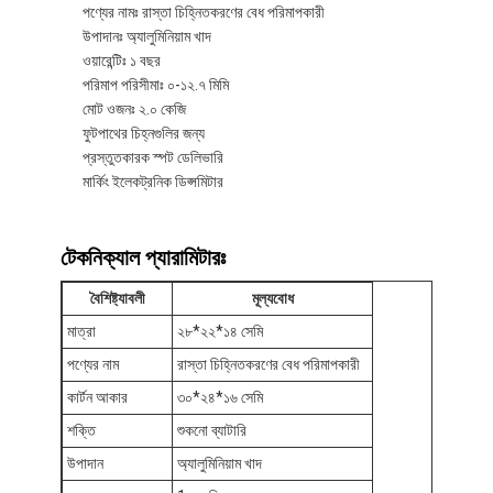
পণ্যের নামঃ রাস্তা চিহ্নিতকরণের বেধ পরিমাপকারী
উপাদানঃ অ্যালুমিনিয়াম খাদ
ওয়ারেন্টিঃ ১ বছর
পরিমাপ পরিসীমাঃ ০-১২.৭ মিমি
মোট ওজনঃ ২.০ কেজি
ফুটপাথের চিহ্নগুলির জন্য
প্রস্তুতকারক স্পট ডেলিভারি
মার্কিং ইলেকট্রনিক ডিপ্সমিটার
টেকনিক্যাল প্যারামিটারঃ
বৈশিষ্ট্যাবলী
মূল্যবোধ
মাত্রা
২৮*২২*১৪ সেমি
পণ্যের নাম
রাস্তা চিহ্নিতকরণের বেধ পরিমাপকারী
কার্টন আকার
৩০*২৪*১৬ সেমি
শক্তি
শুকনো ব্যাটারি
উপাদান
অ্যালুমিনিয়াম খাদ