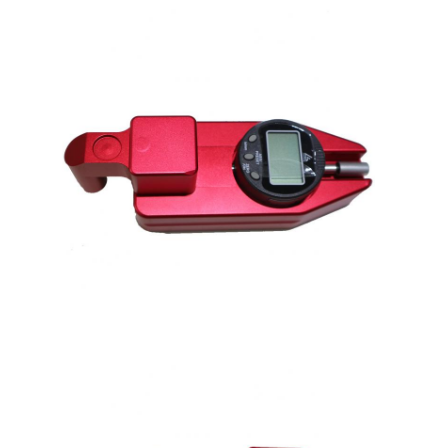
বিপরীতমুখী প্রতিচ্ছবি মিটার
রাস্তা চিহ্নিতকরণ বেধ গেজ
পোর্টেবল retroreflectometer
হ্যান্ডহেল্ড retroreflectometer
বিপরীতমুখী প্রতিচ্ছবি চিহ্নিতকরণ
সাইকেল প্রতিবিম্বিত স্টিকার
প্রতিফলিত টেপ স্টিকার
গাড়ী প্রতিচ্ছবি স্টিকার