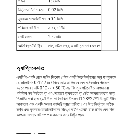
ওজন
1১ কেজি
নির্ভুলতা নির্দেশ করে
0.02 মিমি
ন্যূনতম রেজোলিউশন
±0.1 মিমি
পরিমাপ পরিসীমা
০-১২.৭ মিমি
মোট ওজন
2.০ কেজি
অতিরিক্ত বৈশিষ্ট্য
লাল, সঠিক তথ্য, একটি মূল সনাক্তকরণ
অ্যাপ্লিকেশনঃ
এসটিপি-এমটি রোড মার্কিং ডিপেক্স গেইম একটি উচ্চ নির্ভুলতার যন্ত্র যা ন্যূনতম
রেজোলিউশন 0-12.7 মিমি দিয়ে রোড মার্কিংয়ের বেধ সঠিকভাবে পরিমাপ
করতে পারে।এটি 0 °C ~ + 50 °C এর বিস্তৃত পরিবেষ্টিত তাপমাত্রা
পরিসীমা সহ নির্ভরযোগ্য এবং সহজেই ব্যবহারযোগ্য ডেটা সরবরাহ করার জন্য
ডিজাইন করা হয়েছেএই উচ্চ-কার্যকারিতা উপকরণটি 28*22*14 সেন্টিমিটার
বাড়ি
আকারের এবং একটি শুকনো ব্যাটারি দ্বারা চালিত। এর উচ্চ নির্ভুলতা, সঠিক
তথ্য এবং ন্যূনতম রেজোলিউশনের সাথে,এসটিপি-এমটি রোড মার্কিং বেধ গেজ
পণ্য
আপনার সমস্ত পরিমাপ প্রয়োজনের জন্য নিখুঁত পছন্দ.
ভিআর শো