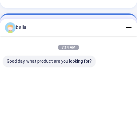
যোগাযোগের ঠিকানা
bella
Ms. BELLA LIU
7:14 AM
86 -15222916980
টাইমস স্ট্রিট, নং 9706 ফানহুয়া অ্যাভিনিউ, অর্থনৈতিক উন্নয়ন অঞ্চল,
Good day, what product are you looking for?
হেফেই সিটি, আনহুই প্রদেশ
এখন চ্যাট করুন
এর সেরা মূল্য পান
অ্যালুমিনিয়াম অ্যালোয় রাস্তা চিহ্নিতকরণ