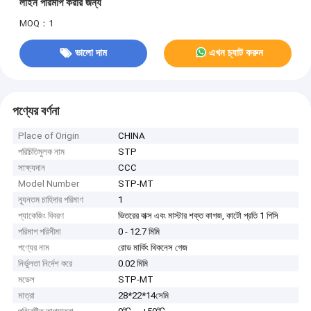
লাইন পরিমাপ করার জন্য
MOQ：1
ভালো দাম
এখন চ্যাট করুন
পণ্যের বর্ণনা
Place of Origin
CHINA
পরিচিতিমুলক নাম
STP
সাক্ষ্যদান
CCC
Model Number
STP-MT
ন্যূনতম চাহিদার পরিমাণ
1
প্যাকেজিং বিবরণ
ভিতরের বাক্স এবং মাস্টার শক্ত কাগজ, কার্টো প্রতি 1 পিসি
পরিমাপ পরিসীমা
0 - 12.7 মিমি
পণ্যের নাম
রোড মার্কিং থিকনেস গেজ
নির্ভুলতা নির্দেশ করে
0.02 মিমি
মডেল
STP-MT
মাত্রা
28*22*14সেমি