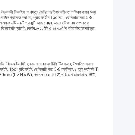
ি উদ্ভাবনী ডিভাইস, যা বস্তুর রেট্রো প্রতিফলনশীলতা পরিমাপ করার জন্য
র কার্টনে প্যাকেজ করা হয়, প্রতি কার্টনে 1pc সহ। ডেলিভারি সময় 5-8
লাল
এবং এটি একটি গ্যারান্টি আছে
১ বছর
. আলোর উৎস রঙ তাপমাত্রা
ডিভাইসটি ব্যাটারি, চার্জার,০-৫০°সি ও ১৫-৩৫°সি পরিবেষ্টিত তাপমাত্রা
 রেট্রো রিফ্লেক্টিভ মিটার, মডেল নম্বর এসটিপি-টিএসআর, উৎপত্তি স্থান
কার্টন, 1pc প্রতি কার্টন, ডেলিভারি সময় 5-8 কার্যদিবস, পেমেন্ট শর্তাবলী T
80mm (L × H × W), পর্যবেক্ষণ কোণ 0.2°,পরিবেশে আর্দ্রতা <98%,