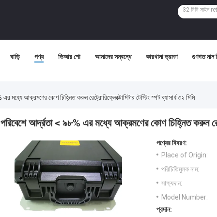
বাড়ি
পণ্য
ভিআর শো
আমাদের সম্বন্ধে
কারখানা ভ্রমণ
গুণগত মান নি
এর মধ্যে আক্রমণের কোণ চিহ্নিত করুন রেট্রোরিফ্লেক্টোমিটার টেস্টিং স্পট ব্যাসার্ধ ৩২ মিমি
পরিবেশে আর্দ্রতা < ৯৮% এর মধ্যে আক্রমণের কোণ চিহ্নিত করুন রেট্রো
পণ্যের বিবরণ:
Place of Origin:
পরিচিতিমুলক নাম:
সাক্ষ্যদান:
Model Number:
প্রদান: