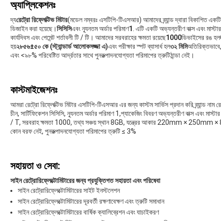
অ্যাপ্লিকেশনঃ
দ্য
রেট্রো রিফ্লেক্টিভ মিটার
(মডেল নম্বরঃ এসটিপি-টিএসআর) আমাদের ব্র্যান্ড দ্বারা বিকাশিত একট
ডিজাইন করা হয়েছে।
সিসিসি
এবং ন্যূনতম অর্ডার পরিমাণ
1
. এটি একটি অভ্যন্তরীণ বাক্স এবং মাস্টা
কার্যদিবস এবং পেমেন্ট শর্তাবলী টি / টি। আমাদের সরবরাহের ক্ষমতা রয়েছে
1000
ডিভাইসের রঙ হল
হয়
২৮৫৬±৫০ কে (স্ট্যান্ডার্ড আলোকসজ্জা এ)
এবং পরীক্ষার স্পট ব্যাসার্ধ হল
৩২ মিমি
অতিরিক্তভাবে, 
এবং <৯৮% পরিবেষ্টিত আর্দ্রতার সাথে পুনরুত্পাদনযোগ্যতা পরিমাপের ত্রুটিঠান্ডা নেই।
কাস্টমাইজেশনঃ
আমরা রেট্রো রিফ্লেক্টিভ মিটার এসটিপি-টিএসআর এর জন্য কাস্টম সার্ভিস প্রদান করি ব্র্যান্ড নাম
চীন, সার্টিফিকেশন সিসিসি, ন্যূনতম অর্ডার পরিমাণ 1,প্যাকেজিং বিবরণ অভ্যন্তরীণ বাক্স এবং মাস্টার 
/ T, সরবরাহ ক্ষমতা 1000, তথ্য সঞ্চয় স্থান 8GB, যন্ত্রের আকার 220mm × 250mm × 
কোন বরফ নেই, পুনরুত্পাদনযোগ্যতা পরিমাপের ত্রুটি ≤ 3%
সহায়তা ও সেবা:
সাইন রেট্রোরিফ্লেক্টোমিটারের জন্য প্রযুক্তিগত সহায়তা এবং পরিষেবা
সাইন রেট্রোরিফ্লেক্টোমিটারের সাইট ইনস্টলেশন
সাইন রেট্রোরিফ্লেক্টোমিটারের দূরবর্তী রক্ষণাবেক্ষণ এবং ত্রুটি সমাধান
সাইন রেট্রোরিফ্লেক্টোমিটারের বার্ষিক ক্যালিব্রেশন এবং যাচাইকরণ