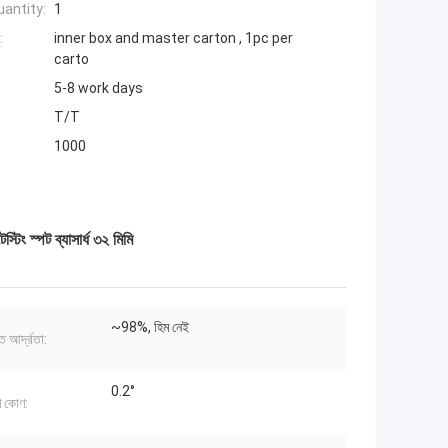
antity:
1
:
inner box and master carton , 1pc per
carto
5-8 work days
T/T
1000
টিং স্পট ব্যাসার্ধ ৩২ মিমি
~98%, হিম নেই
িত আর্দ্রতা:
0.2°
ষণ কোণ: