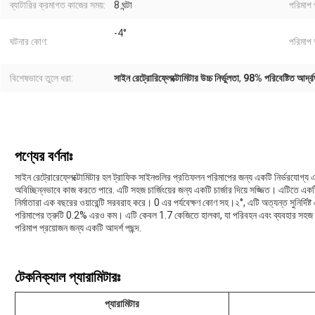
ব্যাটারির ক্রমাগত কাজের সময়:
8 ঘন্টা
পরিমাপ 
-4°
ঘটনার কোণ:
পরিমাপ
বিশেষভাবে তুলে ধরা:
সাইন রেট্রোরিফ্লেক্টোমিটার উচ্চ নির্ভুলতা
,
98% পরিবেষ্টিত আর্দ্র
পণ্যের বর্ণনাঃ
সাইন রেট্রোরেফ্লেক্টোমিটার হল ট্রাফিক সাইনগুলির প্রতিফলন পরিমাপের জন্য একটি নির্ভরযোগ্য এবং
অবিচ্ছিন্নভাবে কাজ করতে পারে. এটি সহজ চার্জিংয়ের জন্য একটি চার্জার দিয়ে সজ্জিত। এটিতে এ
নির্মাতারা এক বছরের ওয়ারেন্টি সরবরাহ করে। 0 এর পর্যবেক্ষণ কোণ সহ।২°, এটি অত্যন্ত সুনির্দিষ্
পরিমাপের ত্রুটি 0.2% এরও কম। এটি কেবল 1.7 কেজিতে হালকা, যা পরিবহন এবং ব্যবহার
পরিমাপ প্রয়োজন জন্য একটি আদর্শ পছন্দ.
টেকনিক্যাল প্যারামিটারঃ
প্যারামিটার