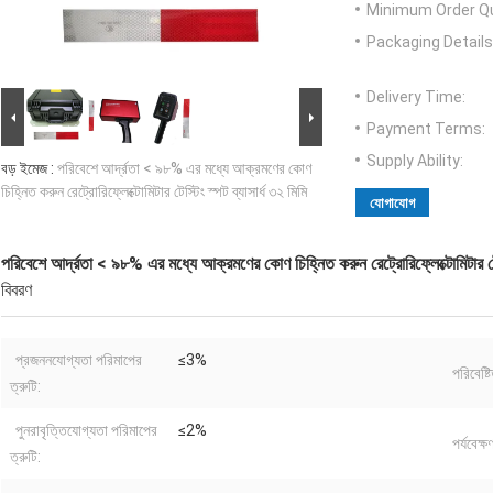
Minimum Order Qu
Packaging Details
Delivery Time:
Payment Terms:
Supply Ability:
বড় ইমেজ :
পরিবেশে আর্দ্রতা < ৯৮% এর মধ্যে আক্রমণের কোণ
চিহ্নিত করুন রেট্রোরিফ্লেক্টোমিটার টেস্টিং স্পট ব্যাসার্ধ ৩২ মিমি
যোগাযোগ
পরিবেশে আর্দ্রতা < ৯৮% এর মধ্যে আক্রমণের কোণ চিহ্নিত করুন রেট্রোরিফ্লেক্টোমিটার টেস্
বিবরণ
প্রজননযোগ্যতা পরিমাপের
≤3%
পরিবেষ্ট
ত্রুটি:
পুনরাবৃত্তিযোগ্যতা পরিমাপের
≤2%
পর্যবেক্
ত্রুটি: