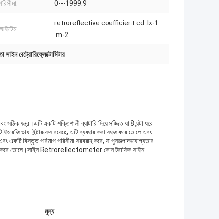
পরিসীমা:
0---1999.9
retroreflective coefficient cd .lx-1
 আইটেম:
.m-2
তা সাইন রেট্রোরিফ্লেক্টোমিটার
 সঠিক যন্ত্র।এটি একটি শক্তিশালী ব্যাটারি দিয়ে সজ্জিত যা 8 ঘন্টা ধরে
কটি ইংরেজি ভাষা ইন্টারফেস রয়েছে, এটি ব্যবহার করা সহজ করে তোলে এবং
ট এবং একটি বিস্তৃত পরিমাপ পরিসীমা সরবরাহ করে, যা পুনরুত্পাদনযোগ্যতার
 সহজ করে তোলে।সাইন Retroreflectometer কোন ট্রাফিক সাইন
মূল্য