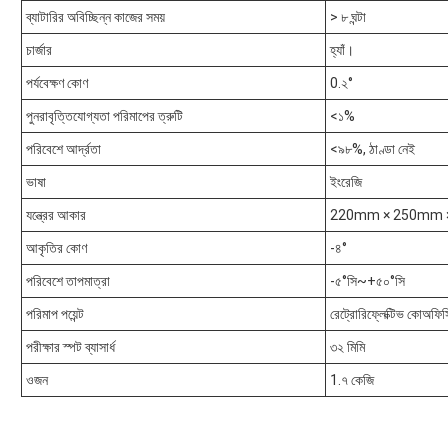
ব্যাটারির অবিচ্ছিন্ন কাজের সময়
> ৮ ঘন্টা
চার্জার
হ্যাঁ।
পর্যবেক্ষণ কোণ
0.২°
পুনরাবৃত্তিযোগ্যতা পরিমাপের ত্রুটি
<১%
পরিবেশে আর্দ্রতা
<৯৮%, ঠাণ্ডা নেই
ভাষা
ইংরেজি
যন্ত্রের আকার
220mm × 250mm × 
আকৃতির কোণ
-৪°
পরিবেশে তাপমাত্রা
-৫°সি~+৫০°সি
পরিমাপ পয়েন্ট
রেট্রোরিফ্লেক্টিভ কোঅফি
পরীক্ষার স্পট ব্যাসার্ধ
৩২ মিমি
ওজন
1.৭ কেজি