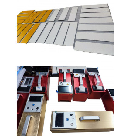
বিপরীতমুখী প্রতিচ্ছবি মিটার
রাস্তা চিহ্নিতকরণ বেধ গেজ
পোর্টেবল retroreflectometer
হ্যান্ডহেল্ড retroreflectometer
বিপরীতমুখী প্রতিচ্ছবি চিহ্নিতকরণ
সাইকেল প্রতিবিম্বিত স্টিকার
প্রতিফলিত টেপ স্টিকার
গাড়ী প্রতিচ্ছবি স্টিকার