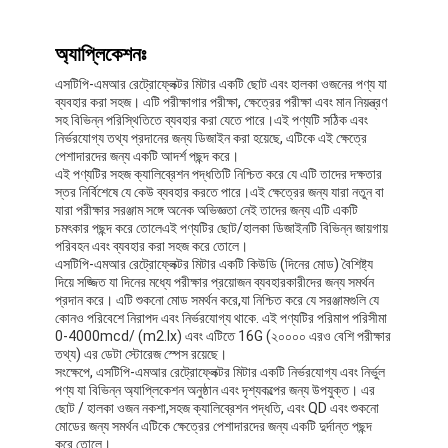
অ্যাপ্লিকেশনঃ
এসটিপি-এমআর রেট্রোফ্লেক্টর মিটার একটি ছোট এবং হালকা ওজনের পণ্য যা
ব্যবহার করা সহজ। এটি পরীক্ষাগার পরীক্ষা, ক্ষেত্রের পরীক্ষা এবং মান নিয়ন্ত্রণ
সহ বিভিন্ন পরিস্থিতিতে ব্যবহার করা যেতে পারে।এই পণ্যটি সঠিক এবং
নির্ভরযোগ্য তথ্য প্রদানের জন্য ডিজাইন করা হয়েছে, এটিকে এই ক্ষেত্রে
পেশাদারদের জন্য একটি আদর্শ পছন্দ করে।
এই পণ্যটির সহজ ক্যালিব্রেশন পদ্ধতিটি নিশ্চিত করে যে এটি তাদের দক্ষতার
স্তর নির্বিশেষে যে কেউ ব্যবহার করতে পারে।এই ক্ষেত্রের জন্য যারা নতুন বা
যারা পরীক্ষার সরঞ্জাম সঙ্গে অনেক অভিজ্ঞতা নেই তাদের জন্য এটি একটি
চমৎকার পছন্দ করে তোলেএই পণ্যটির ছোট/হালকা ডিজাইনটি বিভিন্ন জায়গায়
পরিবহন এবং ব্যবহার করা সহজ করে তোলে।
এসটিপি-এমআর রেট্রোফ্লেক্টর মিটার একটি কিউডি (দিনের মোড) বৈশিষ্ট্য
দিয়ে সজ্জিত যা দিনের মধ্যে পরীক্ষার প্রয়োজন ব্যবহারকারীদের জন্য সমর্থন
প্রদান করে। এটি শুকনো মোড সমর্থন করে,যা নিশ্চিত করে যে সরঞ্জামগুলি যে
কোনও পরিবেশে নিরাপদ এবং নির্ভরযোগ্য থাকে. এই পণ্যটির পরিমাপ পরিসীমা
বাড়ি
0-4000mcd/ (m2.lx) এবং এটিতে 16G (২০০০০ এরও বেশি পরীক্ষার
তথ্য) এর ডেটা স্টোরেজ স্পেস রয়েছে।
সংক্ষেপে, এসটিপি-এমআর রেট্রোফ্লেক্টর মিটার একটি নির্ভরযোগ্য এবং নির্ভুল
পণ্য
পণ্য যা বিভিন্ন অ্যাপ্লিকেশন অনুষ্ঠান এবং দৃশ্যকল্পের জন্য উপযুক্ত। এর
ছোট / হালকা ওজন নকশা,সহজ ক্যালিব্রেশন পদ্ধতি, এবং QD এবং শুকনো
ভিআর শো
মোডের জন্য সমর্থন এটিকে ক্ষেত্রের পেশাদারদের জন্য একটি দুর্দান্ত পছন্দ
করে তোলে।