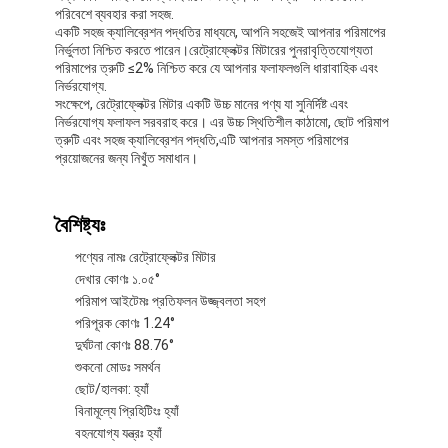
পরিবেশে ব্যবহার করা সহজ.
একটি সহজ ক্যালিব্রেশন পদ্ধতির মাধ্যমে, আপনি সহজেই আপনার পরিমাপের
নির্ভুলতা নিশ্চিত করতে পারেন।রেট্রোফ্লেক্টর মিটারের পুনরাবৃত্তিযোগ্যতা
পরিমাপের ত্রুটি ≤2% নিশ্চিত করে যে আপনার ফলাফলগুলি ধারাবাহিক এবং
নির্ভরযোগ্য.
সংক্ষেপে, রেট্রোফ্লেক্টর মিটার একটি উচ্চ মানের পণ্য যা সুনির্দিষ্ট এবং
নির্ভরযোগ্য ফলাফল সরবরাহ করে। এর উচ্চ স্থিতিশীল কাঠামো, ছোট পরিমাপ
ত্রুটি এবং সহজ ক্যালিব্রেশন পদ্ধতি,এটি আপনার সমস্ত পরিমাপের
প্রয়োজনের জন্য নিখুঁত সমাধান।
বৈশিষ্ট্যঃ
পণ্যের নামঃ রেট্রোফ্লেক্টর মিটার
দেখার কোণঃ ১.০৫°
পরিমাপ আইটেমঃ প্রতিফলন উজ্জ্বলতা সহগ
পরিপূরক কোণঃ 1.24°
দুর্ঘটনা কোণঃ 88.76°
শুকনো মোডঃ সমর্থন
ছোট/হালকা: হ্যাঁ
বিনামূল্যে প্রিহিটিংঃ হ্যাঁ
বহনযোগ্য যন্ত্রঃ হ্যাঁ