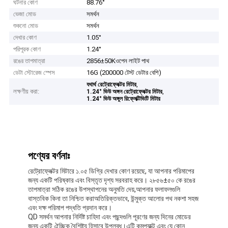
ঘটনার কোণ
88.76°
ভেজা মোড
সমর্থন
শুকনো মোড
সমর্থন
দেখার কোণ
1.05°
পরিপূরক কোণ
1.24°
রঙের তাপমাত্রা
2856±50Kওপেন লাইট পাথ
ডেটা স্টোরেজ স্পেস
16G (200000 টেস্ট ডেটার বেশি)
,
যথার্থ রেট্রোফ্লেক্টর মিটার
লক্ষণীয় করা:
,
1.24° ভিউ অঙ্গন রেট্রোফ্লেক্টর মিটার
1.24° ভিউ অঙ্গুল রিফ্লেক্টিভিটি মিটার
পণ্যের বর্ণনাঃ
রেট্রোফ্লেক্টর মিটারে ১.০৫ ডিগ্রি দেখার কোণ রয়েছে, যা আপনার পরিমাপের
জন্য একটি পরিষ্কার এবং বিস্তৃত দৃশ্য সরবরাহ করে। ২৮৫৬±৫০ কে রঙের
তাপমাত্রা সঠিক রঙের উপস্থাপনের অনুমতি দেয়,আপনার ফলাফলগুলি
বাস্তবিক কিনা তা নিশ্চিত করাঅতিরিক্তভাবে, উন্মুক্ত আলোর পথ নকশা সহজ
এবং দক্ষ পরিমাপ পদ্ধতি প্রদান করে।
QD সমর্থন আপনার নির্দিষ্ট চাহিদা এবং পছন্দগুলি পূরণের জন্য দিনের মোডের
জন্য একটি ঐচ্ছিক বৈশিষ্ট্য হিসাবে উপলব্ধ।এটি কমপ্যাক্ট এবং যে কোন