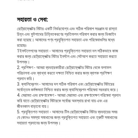
আমাদের সম্বন্ধে
সহায়তা ও সেবা:
কারখানা ভ্রমণ
রেট্রোফ্লেক্টর মিটার একটি নির্ভরযোগ্য এবং সঠিক পরিমাপ সরঞ্জাম যা রাস্তা
গুণগত মান নিয়ন্ত্রণ
চিহ্ন এবং ফুটপাথের চিহ্নিতকরণের প্রতিফলন পরিমাপ করার জন্য ডিজাইন
করা হয়েছে। আমাদের পণ্য প্রযুক্তিগত সহায়তা এবং পরিষেবাগুলির মধ্যে
রয়েছেঃ
যোগাযোগ করুন
1ইনস্টলেশনের সহায়তা - আমাদের প্রযুক্তিগত সহায়তা দল সঠিকভাবে কাজ
করার জন্য রেট্রোফ্লেক্টর মিটার ইনস্টল এবং সেটআপ করতে সহায়তা করতে
খবর
উপলব্ধ।
2. প্রশিক্ষণ - আমরা ব্যবহারকারীরা রেট্রোফ্লেক্টর মিটার থেকে ফলাফল
পরিচালনা এবং ব্যাখ্যা করতে দক্ষতা নিশ্চিত করার জন্য ব্যাপক প্রশিক্ষণ
মামলা
প্রদান করি।
3. ক্যালিব্রেশন - আমাদের দল সঠিক পরিমাপ এবং রেট্রোফ্লেক্টর মিটারের
সর্বোত্তম কর্মক্ষমতা নিশ্চিত করার জন্য ক্যালিব্রেশন পরিষেবা সরবরাহ করে।
4. মেরামত এবং রক্ষণাবেক্ষণ - আমরা মেরামত এবং রক্ষণাবেক্ষণ পরিষেবা প্রদান
করি যাতে রেট্রোফ্লেক্টর মিটারকে সর্বোচ্চ অবস্থায় রাখা যায় এবং এর
পুনরুদ্ধারকারী মিটার
জীবনকাল বাড়ানো যায়।
5. প্রযুক্তিগত সহায়তা - আমাদের টিম রেট্রোফ্লেক্টর মিটার ব্যবহারের সময়
ফুটপাথ চিহ্নিত retroreflectometer
যে কোনও সমস্যা সমাধানের জন্য প্রযুক্তিগত সহায়তা এবং ত্রুটি সমাধানের
সহায়তা প্রদানের জন্য উপলব্ধ।
Retroreflectometer সাইন করুন