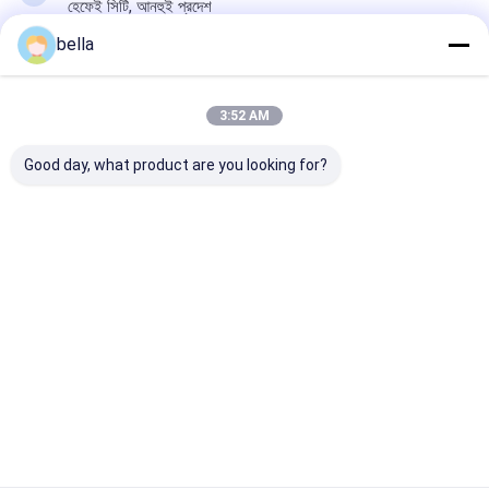
হেফেই সিটি, আনহুই প্রদেশ
bella
এখন চ্যাট করুন
3:52 AM
Good day, what product are you looking for?
এর সেরা মূল্য পান
যথার্থতা রেট্রোফ্লেক্টর মিটার 1.24°
দেখার কোণে প্রতিফলন পরিমাপ করে
Price： 1
চ্যাট