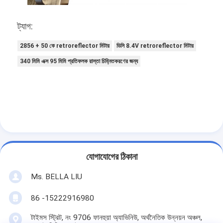
ট্যাগ:
2856 + 50 কে retroreflector মিটার
ডিসি 8.4V retroreflector মিটার
340 মিমি এক্স 95 মিমি প্রতিফলক রাস্তা চিহ্নিতকরণের জন্য
যোগাযোগের ঠিকানা
Ms. BELLA LIU
86 -15222916980
টাইমস স্ট্রিট, নং 9706 ফানহুয়া অ্যাভিনিউ, অর্থনৈতিক উন্নয়ন অঞ্চল,