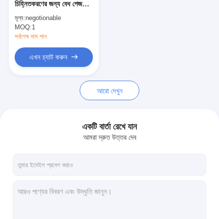
চিহ্নিতকরণের জন্য বেধ গেজ
বিপরীতমুখী প্রতিচ্ছবি মিটার
চিহ্নিত করা
মূল্য:
negotionable
MOQ:
রাস্তা চিহ্নিতকরণ বেধ গেজ
1
সর্বশেষ দাম পান
পোর্টেবল retroreflectometer
এখন চ্যাট করুন
হ্যান্ডহেল্ড retroreflectometer
আরো দেখুন
বিপরীতমুখী প্রতিচ্ছবি চিহ্নিতকরণ
সাইকেল প্রতিবিম্বিত স্টিকার
একটি বার্তা রেখে যান
প্রতিফলিত টেপ স্টিকার
আমরা দ্রুত উত্তর দেব
গাড়ী প্রতিচ্ছবি স্টিকার