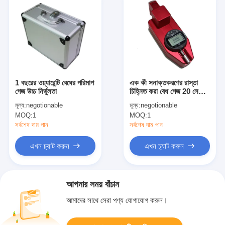
1 বছরের ওয়্যারেন্টি বেধের পরিমাপ
এক কী সনাক্তকরণের রাস্তা
গেজ উচ্চ নির্ভুলতা
চিহ্নিত করা বেধ গেজ 20 সেমি
এক্স 7 সেমি এক্স 8 সেমি
মূল্য:
negotionable
মূল্য:
negotionable
MOQ:
1
MOQ:
1
সর্বশেষ দাম পান
সর্বশেষ দাম পান
এখন চ্যাট করুন
এখন চ্যাট করুন
আপনার সময় বাঁচান
আমাদের সাথে সেরা পণ্য যোগাযোগ করুন।