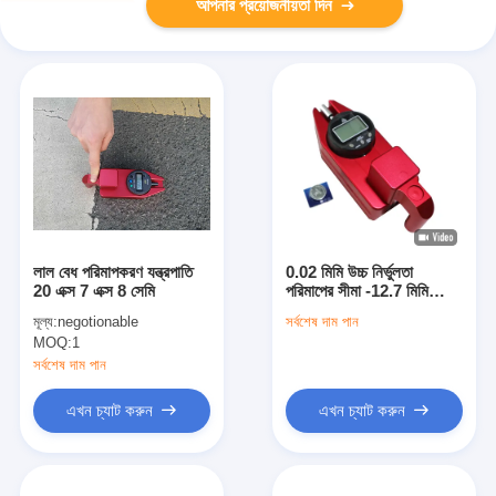
আপনার প্রয়োজনীয়তা দিন
লাল বেধ পরিমাপকরণ যন্ত্রপাতি
0.02 মিমি উচ্চ নির্ভুলতা
20 এক্স 7 এক্স 8 সেমি
পরিমাপের সীমা -12.7 মিমি
12.7 মিমি, যা উত্পাদন ক্ষেত্রে
মূল্য:
negotionable
সর্বশেষ দাম পান
নির্ভুল পরিমাপের জন্য
MOQ:
1
সর্বশেষ দাম পান
এখন চ্যাট করুন
এখন চ্যাট করুন