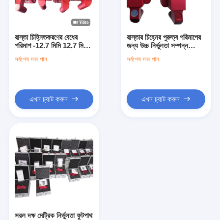
আমাদের সম্বন্ধে
কারখানা ভ্রমণ
রাস্তা চিহ্নিতকরণের বেধের
রাস্তার চিহ্নের পুরুত্ব পরিমাপের
পরিমাপ -12.7 মিমি 12.7 মিমি
জন্য উচ্চ নির্ভুলতা সম্পন্ন
গুণগত মান নিয়ন্ত্রণ
পরিমাপ পরিসীমা এবং সঠিক বেধ
বহনযোগ্য যন্ত্র, রেজোলিউশন
সর্বশেষ দাম পান
সর্বশেষ দাম পান
পরিমাপের জন্য 0.02 মিমি
অনুপাত ০.০১ মিমি
নির্ভুলতা
যোগাযোগ করুন
খবর
এখন চ্যাট করুন
এখন চ্যাট করুন
মামলা
পুনরুদ্ধারকারী মিটার
ফুটপাথ চিহ্নিত retroreflectometer
Retroreflectometer সাইন করুন
সরল দক্ষ মেট্রিক নির্ভুলতা ফুটপাথ