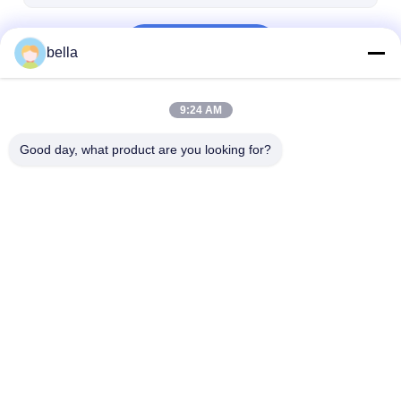
চালিয়ে
bella
9:24 AM
আমাদের বিভাগসমূহ
Good day, what product are you looking for?
পুনরুদ্ধারকারী মিটার
ফুটপাথ চিহ্নিত
Retroreflectom
retroreflectometer
সাইন করুন
বাড়ি
আমাদের
আমাদের সাথে যোগাযোগ
Desktop
Site
সম্পর্কে
করুন
সাইট ম্যাপ
গোপনীয়তা নীতি