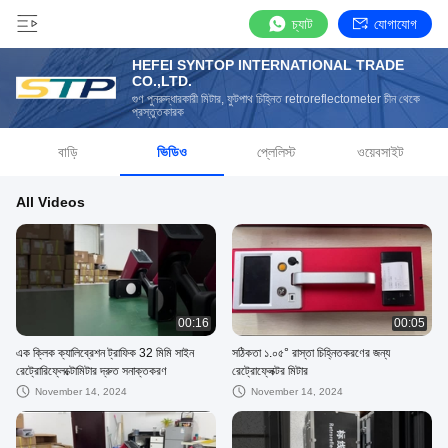
চ্যাট
যোগাযোগ
HEFEI SYNTOP INTERNATIONAL TRADE
CO.,LTD.
গুণ পুনরুদ্ধারকারী মিটার, ফুটপাথ চিহ্নিত retroreflectometer চীন থেকে
প্রস্তুতকারক
বাড়ি
ভিডিও
প্লেলিস্ট
ওয়েবসাইট
All Videos
00:16
00:05
এক ক্লিক ক্যালিব্রেশন ট্রাফিক 32 মিমি সাইন
সঠিকতা ১.০৫° রাস্তা চিহ্নিতকরণের জন্য
রেট্রোরিফ্লেক্টোমিটার দ্রুত সনাক্তকরণ
রেট্রোফ্লেক্টর মিটার
November 14, 2024
November 14, 2024