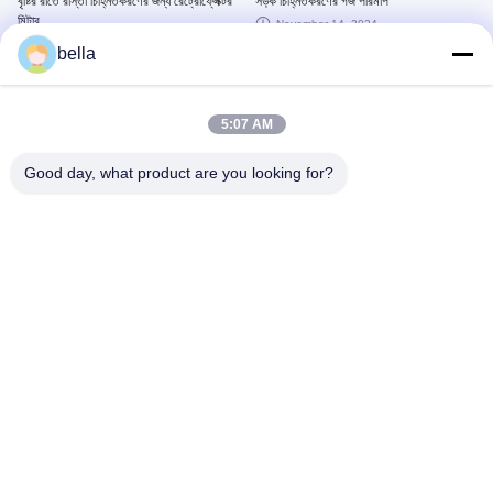
বৃষ্টির রাতে রাস্তা চিহ্নিতকরণের জন্য রেট্রোফ্লেক্টর
সড়ক চিহ্নিতকরণের গজ পরিমাপ
মিটার
November 14, 2024
November 14, 2024
bella
5:07 AM
Good day, what product are you looking for?
02:18
00:40
হলুদ ধূসর ২০০০ এমএএইচ মোবাইল
সাইনের জন্য সাইটের তাপমাত্রা এবং আর্দ্রতা
রেট্রোরিফ্লেক্টোমিটার এক কী সনাক্তকরণ
রেট্রোরিফ্লেক্টোমিটারের রিয়েল টাইম প্রদর্শন
August 04, 2026
December 12, 2025
00:47
02:50
রোড মার্কের জন্য বেধ পরিমাপক
2856+50K ফুটপাথ চিহ্নিত
রেট্রোরেফ্লেক্টোমিটার এক কী ক্রমাঙ্কন
August 04, 2026
May 24, 2026