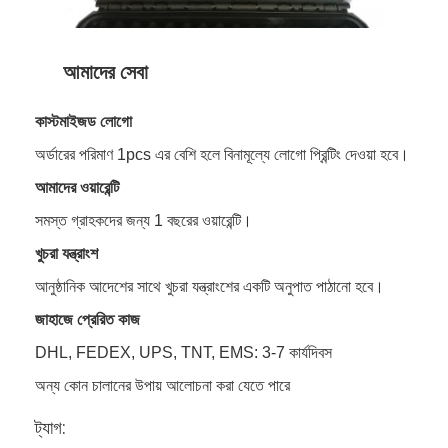
আমাদের সম্বন্ধে
কারখানা ভ্রমণ
আমাদের সেবা
গুণগত মান নিয়ন্ত্রণ
কাস্টমাইজড লোগো
যোগাযোগ করুন
অর্ডারের পরিমাণ 1pcs এর বেশি হলে বিনামূল্যে লোগো প্রিন্টিং দেওয়া হবে।
আমাদের ওয়ারেন্টি
খবর
সমস্ত গ্রাহকদের জন্য 1 বছরের ওয়ারেন্টি।
মামলা
খুচরা যন্ত্রাংশ
আনুষ্ঠানিক আদেশের সাথে খুচরা যন্ত্রাংশের একটি অনুপাত পাঠানো হবে।
জাহাজে প্রেরিত কাজ
পুনরুদ্ধারকারী মিটার
DHL, FEDEX, UPS, TNT, EMS: 3-7 কার্যদিবস
ফুটপাথ চিহ্নিত retroreflectometer
অন্য কোন চালানের উপায় আলোচনা করা যেতে পারে
Retroreflectometer সাইন করুন
ট্যাগ: