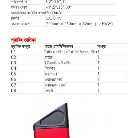
পর্যবেক্ষণ কোণ
0
2°,
0.5
°,
1
°
ঘটনার কোণ
-4
°,
5
°,
15
°,
30
°
অন্তর্নির্মিত ব্যাটারি ক্ষমতা
7000mAh
চার্জার
DC 8.4V
যন্ত্রের আকার
220mm × 250mm × 82mm (L×H×W)
প্যাকিং তালিকা
ক্রমিক সংখ্যা
নামের স্পেসিফিকেশন
সংখ্যা
01
ট্রাফিক সাইন রেট্রো-প্রতিফলন মিটার
1
02
চার্জার
1
03
ইউএসবি ডেট লাইন
1
04
নির্দেশনা
1
05
সনদপত্র
1
06
ওয়ারেন্টি কার্ড
1
07
ক্রমাঙ্কন বোর্ড
1
08
লেখনী
1