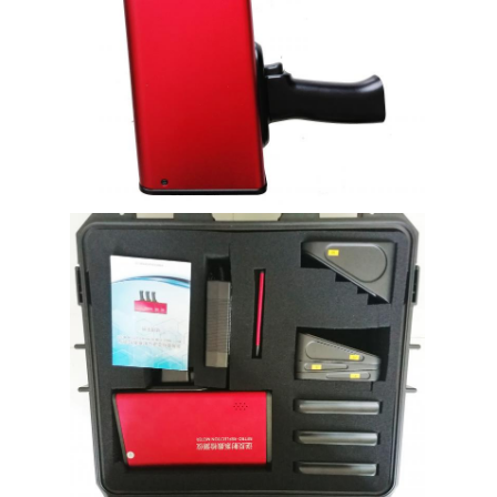
বাড়ি
পণ্য
ভিআর শো