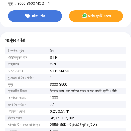
মূল্য：3000-3500
MOQ：1
ভালো দাম
এখন চ্যাট করুন
পণ্যের বর্ণনা
উৎপত্তি স্থল
চীন
পরিচিতিমুলক নাম
STP
সাক্ষ্যদান
CCC
মডেল নম্বার
STP-MASR
ন্যূনতম চাহিদার পরিমাণ
1
মূল্য
3000-3500
প্যাকেজিং বিবরণ
ভিতরের বাক্স এবং মাস্টার শক্ত কাগজ, কার্টো প্রতি 1 পিসি
যোগানের ক্ষমতা
1000
একাধিক পরিমাপ
হ্যাঁ
পর্যবেক্ষণ কোণ
0.2°, 0.5°, 1°
ঘটনার কোণ
-4°, 5°, 15°, 30°
আলোর উত্স রঙের তাপমাত্রা
2856±50K (স্ট্যান্ডার্ড ইলুমিন্যান্ট A)