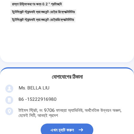
বিপরীতমুখী প্রতিচ্ছবি মিটার
রাস্তা চিহ্নিতকরণের জন্য 0.2 ° প্রতিচ্ছবি
ইন্টেলিজেন্ট স্ট্যান্ডবাই ম্যানেজমেন্ট রেট্রো রিফ্লেক্টোমিটার
রাস্তা চিহ্নিতকরণ বেধ গেজ
ইন্টেলিজেন্ট স্ট্যান্ডবাই ম্যানেজমেন্ট রেট্রোরিফ্লেক্টোমিটার
পোর্টেবল retroreflectometer
হ্যান্ডহেল্ড retroreflectometer
বিপরীতমুখী প্রতিচ্ছবি চিহ্নিতকরণ
সাইকেল প্রতিবিম্বিত স্টিকার
যোগাযোগের ঠিকানা
প্রতিফলিত টেপ স্টিকার
Ms. BELLA LIU
গাড়ী প্রতিচ্ছবি স্টিকার
86 -15222916980
টাইমস স্ট্রিট, নং 9706 ফানহুয়া অ্যাভিনিউ, অর্থনৈতিক উন্নয়ন অঞ্চল,
হেফেই সিটি, আনহুই প্রদেশ
এখন চ্যাট করুন