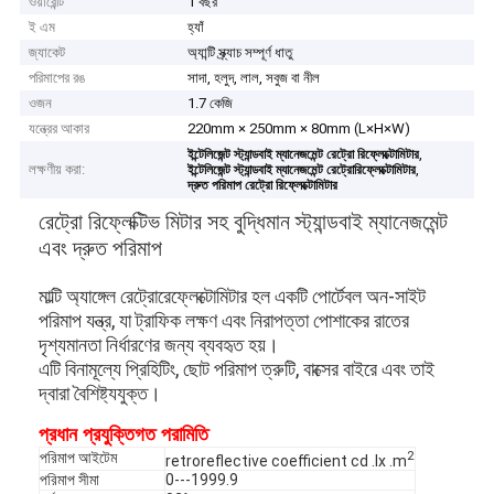
ওয়ারেন্টি
1 বছর
ই এম
হ্যাঁ
জ্যাকেট
অ্যান্টি স্ক্র্যাচ সম্পূর্ণ ধাতু
পরিমাপের রঙ
সাদা, হলুদ, লাল, সবুজ বা নীল
ওজন
1.7 কেজি
যন্ত্রের আকার
220mm × 250mm × 80mm (L×H×W)
,
ইন্টেলিজেন্ট স্ট্যান্ডবাই ম্যানেজমেন্ট রেট্রো রিফ্লেক্টোমিটার
লক্ষণীয় করা:
,
ইন্টেলিজেন্ট স্ট্যান্ডবাই ম্যানেজমেন্ট রেট্রোরিফ্লেক্টোমিটার
দ্রুত পরিমাপ রেট্রো রিফ্লেক্টোমিটার
রেট্রো রিফ্লেক্টিভ মিটার সহ বুদ্ধিমান স্ট্যান্ডবাই ম্যানেজমেন্ট
এবং দ্রুত পরিমাপ
মাল্টি অ্যাঙ্গেল রেট্রোরেফ্লেক্টোমিটার হল একটি পোর্টেবল অন-সাইট
পরিমাপ যন্ত্র, যা ট্রাফিক লক্ষণ এবং নিরাপত্তা পোশাকের রাতের
দৃশ্যমানতা নির্ধারণের জন্য ব্যবহৃত হয়।
এটি বিনামূল্যে প্রিহিটিং, ছোট পরিমাপ ত্রুটি, বাক্সের বাইরে এবং তাই
দ্বারা বৈশিষ্ট্যযুক্ত।
প্রধান প্রযুক্তিগত পরামিতি
2
পরিমাপ আইটেম
retroreflective coefficient cd .lx .m
পরিমাপ সীমা
0---1999.9